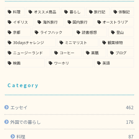
料理
オススメ商品
暮らし
旅行記
体験記
イギリス
海外旅行
国内旅行
オーストラリア
京都
ライフハック
読書感想
登山
30daysチャレンジ
ミニマリスト
観葉植物
ニュージーランド
コーヒー
薬膳
ブログ
映画
ワーホリ
英語
Category
エッセイ
462
外国での暮らし
176
料理
87