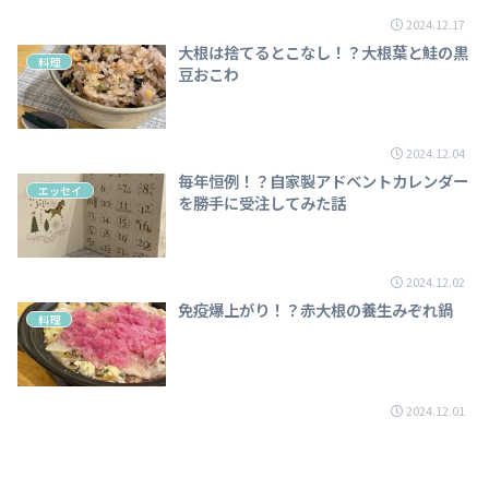
2024.12.17
大根は捨てるとこなし！？大根葉と鮭の黒
料理
豆おこわ
2024.12.04
毎年恒例！？自家製アドベントカレンダー
エッセイ
を勝手に受注してみた話
2024.12.02
免疫爆上がり！？赤大根の養生みぞれ鍋
料理
2024.12.01