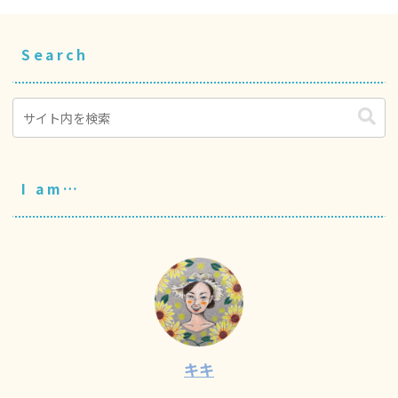
Search
I am…
キキ