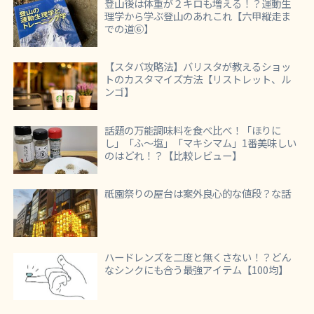
登山後は体重が２キロも増える！？運動生
理学から学ぶ登山のあれこれ【六甲縦走ま
での道⑥】
【スタバ攻略法】バリスタが教えるショッ
トのカスタマイズ方法【リストレット、ル
ンゴ】
話題の万能調味料を食べ比べ！「ほりに
し」「ふ～塩」「マキシマム」1番美味しい
のはどれ！？【比較レビュー】
祇園祭りの屋台は案外良心的な値段？な話
ハードレンズを二度と無くさない！？どん
なシンクにも合う最強アイテム【100均】