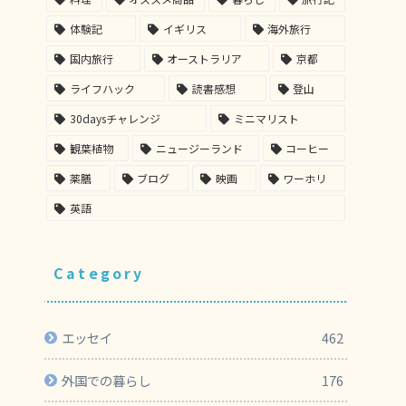
体験記
イギリス
海外旅行
国内旅行
オーストラリア
京都
ライフハック
読書感想
登山
30daysチャレンジ
ミニマリスト
観葉植物
ニュージーランド
コーヒー
薬膳
ブログ
映画
ワーホリ
英語
Category
エッセイ
462
外国での暮らし
176