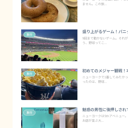
ません。この旅...
盛り上がるゲーム！パニ
旅行
9回まで動かないゲーム。それ
う、野球ってこ...
初めてのメジャー観戦！
旅行
ニューヨークで1番してみたか
ったのは、野球...
魅惑の男性に後押しされ
旅行
ニューヨークは5thアベニュ
お店が並ぶ大...