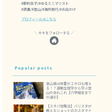
#節約女子/#ゆるミニマリスト
#読書/#登山/#海外旅行/#お出かけ
プロフィールはこちら
キキをフォローする
Popular posts
登山後は体重が２キロも増え
る！？運動生理学から学ぶ登
山のあれこれ【六甲縦走まで
の道⑥】
【スタバ攻略法】バリスタが
教えるショットのカスタマイ