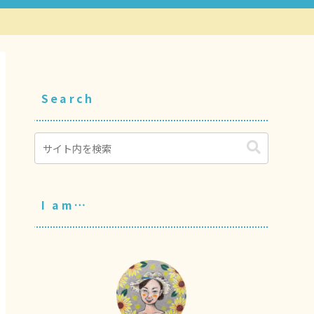
Search
I am…