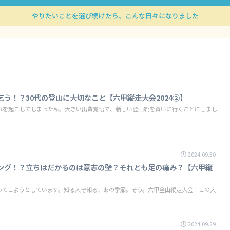
やりたいことを選び続けたら、こんな日々になりました
う！？30代の登山に大切なこと【六甲縦走大会2024②】
れを起こしてしまった私。大きい出費覚悟で、新しい登山靴を買いに行くことにしまし
2024.09.30
ング！？立ちはだかるのは意志の壁？それとも足の痛み？【六甲縦
ってこようとしています。知る人ぞ知る、あの季節。そう。六甲全山縦走大会！この大
2024.09.29