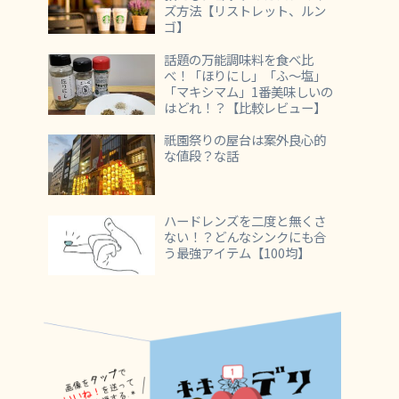
ズ方法【リストレット、ルン
ゴ】
話題の万能調味料を食べ比
べ！「ほりにし」「ふ～塩」
「マキシマム」1番美味しいの
はどれ！？【比較レビュー】
祇園祭りの屋台は案外良心的
な値段？な話
ハードレンズを二度と無くさ
ない！？どんなシンクにも合
う最強アイテム【100均】