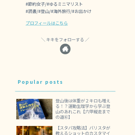
#節約女子/#ゆるミニマリスト
#読書/#登山/#海外旅行/#お出かけ
プロフィールはこちら
キキをフォローする
Popular posts
登山後は体重が２キロも増え
る！？運動生理学から学ぶ登
山のあれこれ【六甲縦走まで
の道⑥】
【スタバ攻略法】バリスタが
教えるショットのカスタマイ