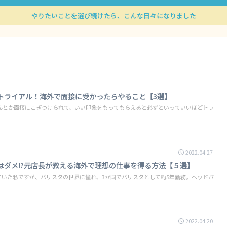
やりたいことを選び続けたら、こんな日々になりました
トライアル！海外で面接に受かったらやること【3選】
んとか面接にこぎつけられて、いい印象をもってもらえると必ずといっていいほどトラ
2022.04.27
はダメ!?元店長が教える海外で理想の仕事を得る方法【５選】
いていた私ですが、バリスタの世界に憧れ、3か国でバリスタとして約5年勤務。ヘッドバ
2022.04.20