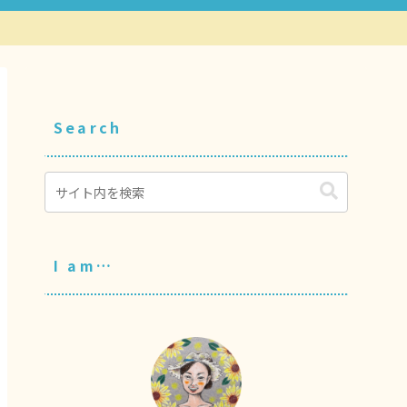
Search
I am…