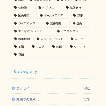
体験記
イギリス
海外旅行
国内旅行
オーストラリア
京都
ライフハック
読書感想
登山
30daysチャレンジ
ミニマリスト
観葉植物
ニュージーランド
コーヒー
薬膳
ブログ
映画
ワーホリ
英語
Category
エッセイ
462
外国での暮らし
176