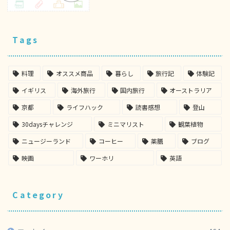
Tags
料理
オススメ商品
暮らし
旅行記
体験記
イギリス
海外旅行
国内旅行
オーストラリア
京都
ライフハック
読書感想
登山
30daysチャレンジ
ミニマリスト
観葉植物
ニュージーランド
コーヒー
薬膳
ブログ
映画
ワーホリ
英語
Category