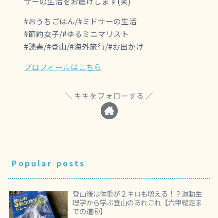
サーの生活をお届けします(笑)
#おうちごはん/#ミドサーの生活
#節約女子/#ゆるミニマリスト
#読書/#登山/#海外旅行/#お出かけ
プロフィールはこちら
キキをフォローする
Popular posts
登山後は体重が２キロも増える！？運動生
理学から学ぶ登山のあれこれ【六甲縦走ま
での道⑥】