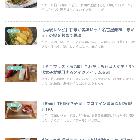
かれこれ約1ヶ月ほど前の、台風が近畿地方を直撃した日のこと。
ピンポ～ンと鳴るはずのないインターホンが...
【再現レシピ】甘辛が美味いっ！名古屋発祥「赤か
料理
ら」の鍋をお家で再現
冬といえば、鍋。忙しいと言えば、鍋。一人暮らしで野菜をしっか
り食べるなら、鍋。ということで、最近は鍋...
【ミニマリスト歴7年】これだけあれば大丈夫！30
暮らし
代女子が愛用するメイクアイテム６選
女性の持ち物の中でも、かさばる！お金がかかる！旅行時大変！と
いえば化粧品。海外旅行に出かけようもんな...
【絶品】TKG好き必見！プロテイン豊富なNEW親
料理
子TKG
先月、商業レジャー施設VISON内にある豊農米蔵に訪れた際に購入
した、さくさくしょうゆアーモンドと味...