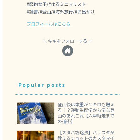
#節約女子/#ゆるミニマリスト
#読書/#登山/#海外旅行/#お出かけ
プロフィールはこちら
キキをフォローする
Popular posts
登山後は体重が２キロも増え
る！？運動生理学から学ぶ登
山のあれこれ【六甲縦走まで
の道⑥】
【スタバ攻略法】バリスタが
教えるショットのカスタマイ