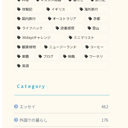
体験記
イギリス
海外旅行
国内旅行
オーストラリア
京都
ライフハック
読書感想
登山
30daysチャレンジ
ミニマリスト
観葉植物
ニュージーランド
コーヒー
薬膳
ブログ
映画
ワーホリ
英語
Category
エッセイ
462
外国での暮らし
176