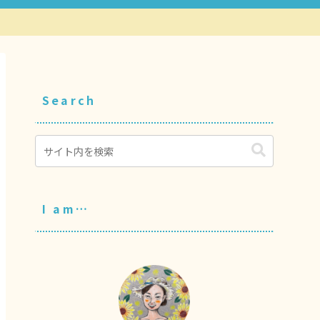
Search
I am…