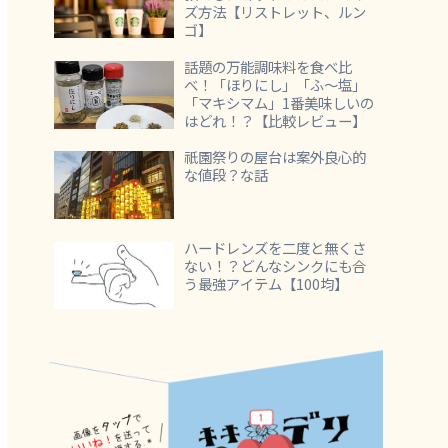
ズ方法【リストレット、ルン
ゴ】
話題の万能調味料を食べ比
べ！「ほりにし」「ふ～塩」
「マキシマム」1番美味しいの
はどれ！？【比較レビュー】
祇園祭りの屋台は案外良心的
な値段？な話
ハードレンズを二度と無くさ
ない！？どんなシンクにも合
う最強アイテム【100均】