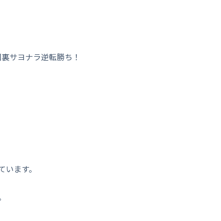
回裏サヨナラ逆転勝ち！
ています。
。