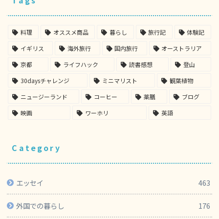
Tags
料理
オススメ商品
暮らし
旅行記
体験記
イギリス
海外旅行
国内旅行
オーストラリア
京都
ライフハック
読書感想
登山
30daysチャレンジ
ミニマリスト
観葉植物
ニュージーランド
コーヒー
薬膳
ブログ
映画
ワーホリ
英語
Category
エッセイ
463
外国での暮らし
176