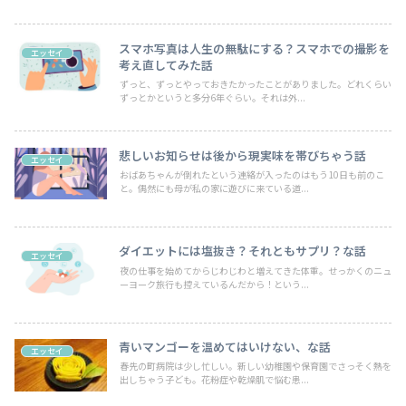
スマホ写真は人生の無駄にする？スマホでの撮影を
エッセイ
考え直してみた話
ずっと、ずっとやっておきたかったことがありました。どれくらい
ずっとかというと多分6年ぐらい。それは外...
悲しいお知らせは後から現実味を帯びちゃう話
エッセイ
おばあちゃんが倒れたという連絡が入ったのはもう10日も前のこ
と。偶然にも母が私の家に遊びに来ている道...
ダイエットには塩抜き？それともサプリ？な話
エッセイ
夜の仕事を始めてからじわじわと増えてきた体重。せっかくのニュ
ーヨーク旅行も控えているんだから！という...
青いマンゴーを温めてはいけない、な話
エッセイ
春先の町病院は少し忙しい。新しい幼稚園や保育園でさっそく熱を
出しちゃう子ども。花粉症や乾燥肌で悩む患...