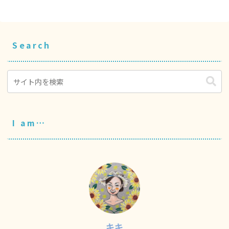
Search
I am…
キキ