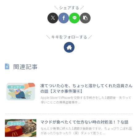
シェアする
キキをフォローする
関連記事
凍てついた心を、ちょっと溶かしてくれた店員さん
エッセイ
の話【スマホ事件簿⑥】
Apple StoreでiPhoneを交換する手続きをした1週間後…失うって
辛いことこの携帯盗難事件...
マクドが食べたくて仕方ない時の対処法！？な話
エッセイ
なんとか無事に終えた1週間夕食断食ですが、ちょっぴりこぼれ話
があったりなかったり（笑）ダメって思うと...