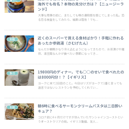
暮らし
海外でも有名？本物の見分け方は？【ニュージーラ
ンド】
大事な用事の前に、またしても喉の違和感を感じてしまった私。恐
る恐る検査をしてみたら、結果は陰性！でも...
近くのスーパーで買える食材ばかり！手軽に作れる
料理
あったか参鶏湯（さむげたん）
なんだか朝晩かなり冷え込むようになってきたので、お茶漬けや雑
炊、湯豆腐なんかが食べたい季節になってき...
19800円のディナー。でも○○のせいで食べれたの
旅行
は8000円分！？【イギリス】
ヨークに来て2日目のこと。今日はリズがヨークで1番と言っても
過言ではないレストランを予約してくれてい...
朝6時に食べるサーモンクリームパスタは二日酔い
料理
キュア？
コロナ前に4ヶ月だけですが住んでいたサンシャインコーストとい
うオーストラリアの街。イギリス動揺、友人...