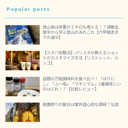
Popular posts
登山後は体重が２キロも増える！？運動生
理学から学ぶ登山のあれこれ【六甲縦走ま
での道⑥】
【スタバ攻略法】バリスタが教えるショッ
トのカスタマイズ方法【リストレット、ル
ンゴ】
話題の万能調味料を食べ比べ！「ほりに
し」「ふ～塩」「マキシマム」1番美味しい
のはどれ！？【比較レビュー】
祇園祭りの屋台は案外良心的な値段？な話