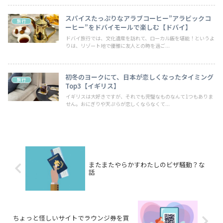
スパイスたっぷりなアラブコーヒー”アラビックコ
旅行
ーヒー”をドバイモールで楽しむ【ドバイ】
ドバイ旅行では、文化遺産を訪れて、ローカル飯を堪能！というよ
りは、リゾート地で優雅に友人との時を過ご...
初冬のヨークにて、日本が恋しくなったタイミング
旅行
Top3【イギリス】
イギリスは大好きですが、それでも完璧なものなんて1つもありま
せん。おにぎりや天ぷらが恋しくならなくて...
またまたやらかすわたしのビザ騒動？な
話
ちょっと怪しいサイトでラウンジ券を買