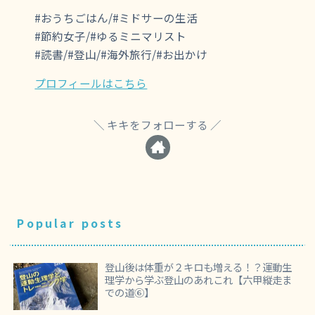
#おうちごはん/#ミドサーの生活
#節約女子/#ゆるミニマリスト
#読書/#登山/#海外旅行/#お出かけ
プロフィールはこちら
キキをフォローする
Popular posts
登山後は体重が２キロも増える！？運動生
理学から学ぶ登山のあれこれ【六甲縦走ま
での道⑥】