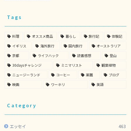
Tags
料理
オススメ商品
暮らし
旅行記
体験記
イギリス
海外旅行
国内旅行
オーストラリア
京都
ライフハック
読書感想
登山
30daysチャレンジ
ミニマリスト
観葉植物
ニュージーランド
コーヒー
薬膳
ブログ
映画
ワーホリ
英語
Category
エッセイ
463