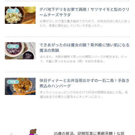
デパ地下デリをお家で再現！サツマイモと梨のクリ
料理
ームチーズサラダ
仕事が少しだけ落ち着き始めてきたので、お休みの日に友人にあっ
たり、実家に顔を出していろいろ手伝ったり...
できあがったのは魔女の鍋？紫外線に強い肌になる
料理
魔法の紫鍋
またまた、大原の朝市で買ったお野菜シリーズが続きます。だっ
て、大量に買ったもんなぁ（笑）今日の主役は...
休日ディナーとお弁当用おかずの一石二鳥！手抜き
料理
煮込みハンバーグ
オンラインショッピングのおかげで45分の時間を捻出した私。先
週はあまりの寒さと底冷えにキッチンに立つ...
35歳の就活。証明写真に悪戦苦闘！な話