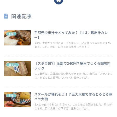
関連記事
手羽元で出汁をとってみた？【♯3：鶏出汁カレ
料理
ー】
前回、実験がてら焼きスープと蒸しスープを作ってみたのですが、
あら、これ、カレーに使ったら美味しそう！...
【ズボラDIY】全部で240円？廃材でつくる調味料
暮らし
ラック
ここ最近は、冷蔵庫の買い替えをきっかけに、自宅の「プチストレ
ス」をどんどん改革していっているのですが...
スケールが壊れそう！？巨大大根で作るとろとろ豚
料理
バラ大根
1人じゃ食べきれないからって、こんなものを頂きました。それが
こちら。巨大大根！の下半分！量れない半分...