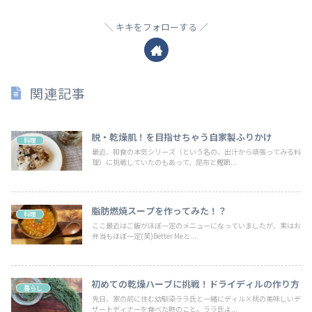
キキをフォローする
関連記事
脱・乾燥肌！を目指せちゃう自家製ふりかけ
料理
最近、和食の本気シリーズ（という名の、出汁から頑張ってみる料
理）に挑戦していたのもあって、昆布と鰹節...
脂肪燃焼スープを作ってみた！？
料理
ここ最近はご飯がほぼ一定のメニューになっていましたが、実はお
弁当もほぼ一定(笑)Better Meと...
初めての乾燥ハーブに挑戦！ドライディルの作り方
暮らし
先日、家の前に住む幼馴染ララ氏と一緒にディル×桃の美味しいデ
ザートディナーを食べた時のこと。ララ氏よ...