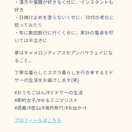
・漢方や薬膳が好きなくせに、インスタントも
好き
・日焼け止めを塗らないくせに、30代の老化に
抗ってみたり
・年に数回旅行に行くくせに、家計の電卓を叩
いては半泣きに
夢はキャメロンディアスかアンハサウェイにな
ること。
丁寧な暮らしとズボラ暮らしを行き来するミド
サーの生活をお届けします(笑)
#おうちごはん/#ミドサーの生活
#節約女子/#ゆるミニマリスト
#読書/#登山/#海外旅行/#お出かけ
プロフィールはこちら