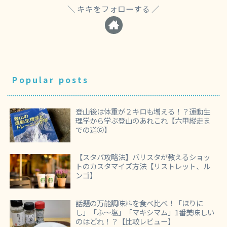
キキをフォローする
Popular posts
登山後は体重が２キロも増える！？運動生
理学から学ぶ登山のあれこれ【六甲縦走ま
での道⑥】
【スタバ攻略法】バリスタが教えるショッ
トのカスタマイズ方法【リストレット、ル
ンゴ】
話題の万能調味料を食べ比べ！「ほりに
し」「ふ～塩」「マキシマム」1番美味しい
のはどれ！？【比較レビュー】