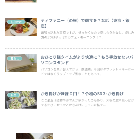
ティファニー（の横）で朝食を？な話【東京・銀
お出かけ
座】
出張で訪れた東京ですが、せっかくなので楽しもうかなと。楽しみ
方の1つはやっぱりカフェ・モーニング！？...
おひとり様タイムがより快適に？もう手放せないパ
暮らし
ソコンスタンド
パソコンを買い替えてから、数週間。今回はタブレット＋キーボー
ドではなくラップトップ型なこともあって、...
かき揚げがほぼ０円！？令和のSDGsかき揚げ
料理
ここ最近は煮物やおでんが多かったのもあり、大根の皮や葉っぱが
でるたびにせっせとかきあげにしていた私で...