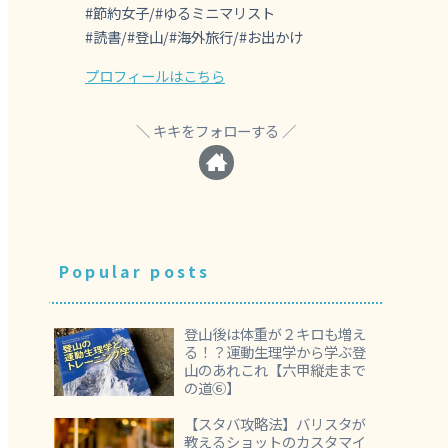
#節約女子/#ゆるミニマリスト
#読書/#登山/#海外旅行/#お出かけ
プロフィールはこちら
キキをフォローする
Popular posts
登山後は体重が２キロも増え
る！？運動生理学から学ぶ登
山のあれこれ【六甲縦走まで
の道⑥】
【スタバ攻略法】バリスタが
教えるショットのカスタマイ