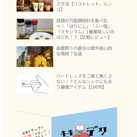
ズ方法【リストレット、ルン
ゴ】
話題の万能調味料を食べ比
べ！「ほりにし」「ふ～塩」
「マキシマム」1番美味しいの
はどれ！？【比較レビュー】
祇園祭りの屋台は案外良心的
な値段？な話
ハードレンズを二度と無くさ
ない！？どんなシンクにも合
う最強アイテム【100均】