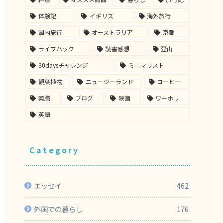
体験記
イギリス
海外旅行
国内旅行
オーストラリア
京都
ライフハック
読書感想
登山
30daysチャレンジ
ミニマリスト
観葉植物
ニュージーランド
コーヒー
薬膳
ブログ
映画
ワーホリ
英語
Category
エッセイ
462
外国での暮らし
176