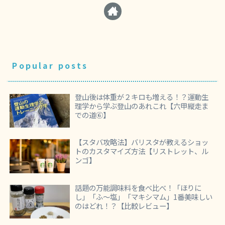
Popular posts
登山後は体重が２キロも増える！？運動生
理学から学ぶ登山のあれこれ【六甲縦走ま
での道⑥】
【スタバ攻略法】バリスタが教えるショッ
トのカスタマイズ方法【リストレット、ル
ンゴ】
話題の万能調味料を食べ比べ！「ほりに
し」「ふ～塩」「マキシマム」1番美味しい
のはどれ！？【比較レビュー】