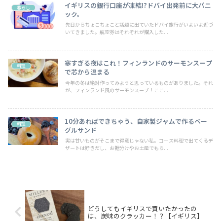
イギリスの銀行口座が凍結!?ドバイ出発前に大パニ
暮らし
ック。
先日からちょこちょこと話題に出ていたドバイ旅行がいよいよ近づ
いてきました。航空券はそれぞれが購入した...
寒すぎる夜はこれ！フィンランドのサーモンスープ
料理
で芯から温まる
今年の冬は絶対作ってみようと思っているものがありました。それ
が、フィンランド風のサーモンスープ！ここ...
10分あればできちゃう、自家製ジャムで作るベー
料理
グルサンド
実は甘いものがそこまで得意じゃない私。コース料理で出てくるデ
ザートは好きだし、お裾分けやお土産でもら...
どうしてもイギリスで買いたかったの
は、炭味のクラッカー！？【イギリス】