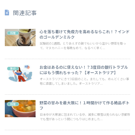
関連記事
心を落ち着けて免疫力を高めるならこれ！？インド
料理
のゴールデンミルク
試験前の1週間。とりあえずの鍋でもいいから温かい野菜を取っ
て、マヌカハニーを毎晩なめて、なるべく早く...
お金はあるのに使えない！？3度目の銀行トラブル
旅行
にはもう慣れちゃった？【オーストラリア】
オーストラリアにきて3日目のこと。またしても、めんどくさい事
態に直面してしまいました。オーストラリア...
野菜の甘みを最大限に！１時間かけて作る絶品ポト
料理
フ
日本中が大寒波に包まれている中、滅多に積雪は見られない京都市
でも雪があっという間につもりはじめました...