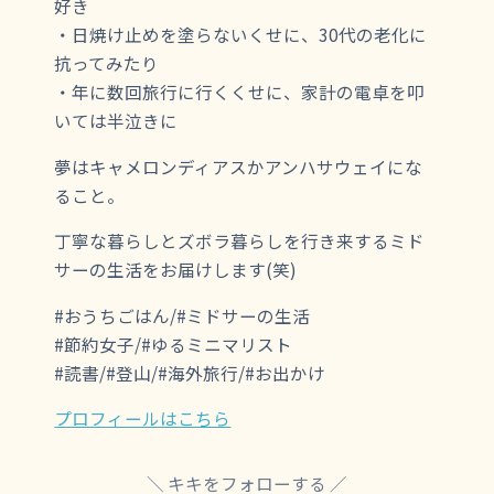
好き
・日焼け止めを塗らないくせに、30代の老化に
抗ってみたり
・年に数回旅行に行くくせに、家計の電卓を叩
いては半泣きに
夢はキャメロンディアスかアンハサウェイにな
ること。
丁寧な暮らしとズボラ暮らしを行き来するミド
サーの生活をお届けします(笑)
#おうちごはん/#ミドサーの生活
#節約女子/#ゆるミニマリスト
#読書/#登山/#海外旅行/#お出かけ
プロフィールはこちら
キキをフォローする