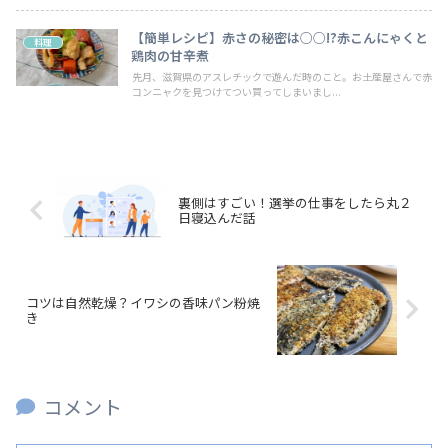
【簡単レシピ】赤さの秘密は○○!?赤こんにゃくと
料理
鶏肉の甘辛煮
先月、滋賀県のアスレチックで遊んだ時のこと。お土産屋さんで赤
コンニャクを見つけてつい買ってしまいまし...
裏側はすごい！選挙の仕事をしたら丸２
日寝込んだ話
コツは自然乾燥？イワシの香味パン粉焼
き
コメント