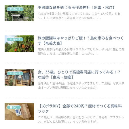
不思議な縁を感じる玉作湯神社【出雲・松江】
お出かけ
なんだか1日ぐらい旅館でゆっくりしたいよな～という思いもあ
り、しんじ湖温泉と玉造温泉で迷った結果、玉...
旅の醍醐味はやっぱりご飯！？島の恵みを食べつく
お出かけ
す【奄美大島】
奄美大島旅行の最大の目的はウミガメでしたが、やっぱり旅行の醍
醐味といえば、ご当地飯に地酒！これがない...
女、35歳。ひとりで高級寿司店に行ってみる！？
お出かけ
な話②【東京・銀座】
意を決した翌日の昼。予定通りやってきました、二葉鮨。写真は禁
止オープン時間は明確になっていなかったの...
【ズボラDIY】全部で240円？廃材でつくる調味料
暮らし
ラック
ここ最近は、冷蔵庫の買い替えをきっかけに、自宅の「プチストレ
ス」をどんどん改革していっているのですが...