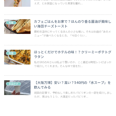
えず、とお世話になっていた実家を離れ...
カフェごはんをお家で？ほんのり香る醤油が美味し
料理
い海苔チーズトースト
節約生活中にやってくるほんの小さな戦い。それはお店の”あのメ
ニュー”が食べたくなるとき。「今日ぐらい...
ほっとくだけでホテルの味！？クリーミーポテトグ
料理
ラタン
私のSNSのAIさんは私より賢いのか、ここ最近は時短レシピばっか
り紹介してくれます。そんな中で目を引...
【大阪万博】安い？高い？540円の「水スープ」を
お出かけ
飲んでみる
前回の記事で、予約なしで楽しめたパビリオンの一部を紹介しまし
たが、実はもう１つ、大満足だったパビリオ...