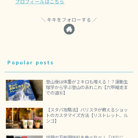
プロフィールはこちら
キキをフォローする
Popular posts
登山後は体重が２キロも増える！？運動生
理学から学ぶ登山のあれこれ【六甲縦走ま
での道⑥】
【スタバ攻略法】バリスタが教えるショッ
トのカスタマイズ方法【リストレット、ル
ンゴ】
話題の万能調味料を食べ比べ！「ほりに