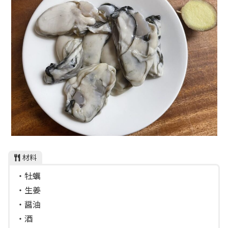
材料
・牡蠣
・生姜
・醤油
・酒