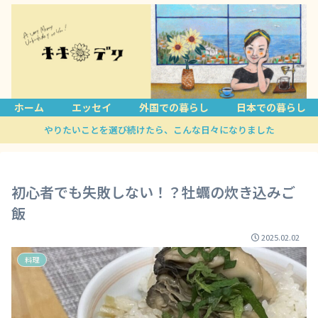
ホーム
エッセイ
外国での暮らし
日本での暮らし
やりたいことを選び続けたら、こんな日々になりました
初心者でも失敗しない！？牡蠣の炊き込みご
飯
2025.02.02
料理