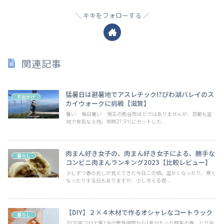
キキをフォローする
関連記事
猛暑日は避暑地でアスレチック!?びわ湖バレイのス
お出かけ
カイウォークに挑戦【滋賀】
暑い…毎日暑い…埼玉の熊谷市ほどではありませんが、京都も盆
地で有名な土地。常時27.5℃にセットした...
肉まん好き女子の、肉まん好き女子による、勝手な
暮らし
コンビニ肉まんランキング2023【比較レビュー】
少しずつ春の兆しが見えてきた今日この頃。温かくなったり、寒く
なったりする日もありますが、少し冷える夜...
【DIY】２×４木材で作るオシャレなコートラック
暮らし
2020年コロナ第1派の緊急帰国から1年がたった昨年の春、とりあ