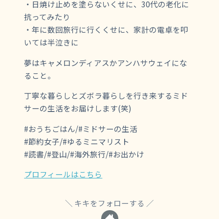
・日焼け止めを塗らないくせに、30代の老化に
抗ってみたり
・年に数回旅行に行くくせに、家計の電卓を叩
いては半泣きに
夢はキャメロンディアスかアンハサウェイにな
ること。
丁寧な暮らしとズボラ暮らしを行き来するミド
サーの生活をお届けします(笑)
#おうちごはん/#ミドサーの生活
#節約女子/#ゆるミニマリスト
#読書/#登山/#海外旅行/#お出かけ
プロフィールはこちら
キキをフォローする