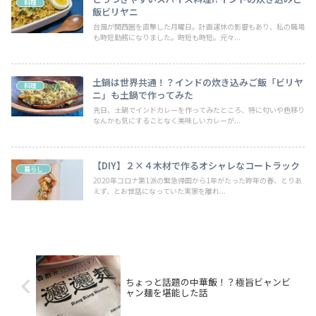
料理
飯ビリヤニ
台風が関西圏を直撃した月曜日。計画運休の影響もあり、私の職場
も時短勤務になりました。時短も時短。元々...
土鍋は世界共通！？インドの炊き込みご飯「ビリヤ
料理
ニ」も土鍋で作ってみた
先日、土鍋でインドカレーを作ってみたところ、特に匂いや色移り
なんかも気にすることなく美味しいカレーが...
【DIY】２×４木材で作るオシャレなコートラック
暮らし
2020年コロナ第1派の緊急帰国から1年がたった昨年の春、とりあ
えず、とお世話になっていた実家を離れ...
ちょっと話題の中華飯！？極旨ビャンビ
ャン麺を堪能した話