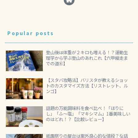
Popular posts
登山後は体重が２キロも増える！？運動生
理学から学ぶ登山のあれこれ【六甲縦走ま
での道⑥】
【スタバ攻略法】バリスタが教えるショッ
トのカスタマイズ方法【リストレット、ル
ンゴ】
話題の万能調味料を食べ比べ！「ほりに
し」「ふ～塩」「マキシマム」1番美味しい
のはどれ！？【比較レビュー】
祇園祭りの屋台は案外良心的な値段？な話