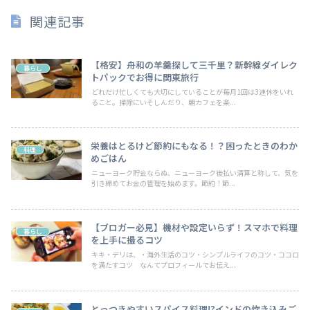
関連記事
【格安】舟和の羊羹探して三千里？新幹線ダイレク
暮らし
トパックでお得に関東旅行
どれだけ忙しくても大切にしていることが毎月1回は3連休をいれ
ること。掃除にいそしんだり、朝カフェを楽...
栄養はとるけど節約にもなる！？困ったときのわか
料理
めごはん
ニューヨーク貯金ならぬ、ニューヨーク後払い清算と称して、気を
引き締めてお金の管理を始めます。節約！節...
【ブロガー必見】機材や設定いらず！スマホで料理
暮らし
を上手に撮るコツ
キキ・デリは、・海外生活のコツ・シンプルライフのコツ・ココロ
を満たすコツ なんてプロフィールでお伝え...
とっつきやすいスパイス料理!?インドの炊き込みご