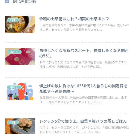
関連記事
令和の七草粥はこれ？根菜の七草ポトフ
料理
土用の丑や冬至など、季節の食は生活に取り入れたい私。忙しいか
らこそ、あっという間にすぎる時をちょっと...
自慢したくなる新パスポート。自慢したくなる関西
暮らし
の551。
ドバイ旅行のために慌てて準備に取り組む5月。3回目のワクチン
接種に続き、念願の新パスポートが手元に届...
値上げの波に負けない!?30代1人暮らしの固定費を
暮らし
見直す～通信費編～
先日60代で一人暮らしを始めた母の固定費を見直しました。まず
は、・電気とガスをまとめたセットそして、...
レンチン5分で爆うま。白菜×豚バラの蒸しごはん
料理
今月は、もう本気の節約です。ということで、今日は冷凍庫の中に
あるもので1品をつくることにしました。な...