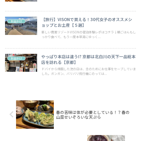
【旅行】VISONで買える！30代女子のオススメシ
お出かけ
ョップとお土産【５選】
新しい商業リゾートVISONの宿泊体験レポはコチラ↓朝ごはんもし
っかり食べて、もう一度本草湯にゆっく...
やっぱり本店は違う!? 京都は北白川の天下一品総本
お出かけ
店を訪れる【京都】
ドバイから帰国した次の日は、念のためにお仕事をセーブしていま
した。ガンガン、バリバリ飛行機にのっては...
春の苦味は体が必要としている！？春の
山菜せいぞろいな天ぷら