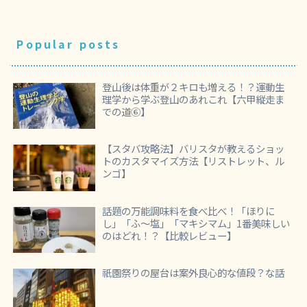
Popular posts
登山後は体重が２キロも増える！？運動生
理学から学ぶ登山のあれこれ【六甲縦走ま
での道⑥】
【スタバ攻略法】バリスタが教えるショッ
トのカスタマイズ方法【リストレット、ル
ンゴ】
話題の万能調味料を食べ比べ！「ほりに
し」「ふ～塩」「マキシマム」1番美味しい
のはどれ！？【比較レビュー】
祇園祭りの屋台は案外良心的な値段？な話