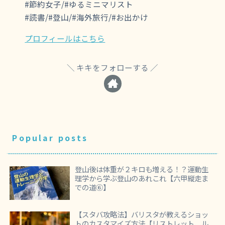
#節約女子/#ゆるミニマリスト
#読書/#登山/#海外旅行/#お出かけ
プロフィールはこちら
キキをフォローする
Popular posts
登山後は体重が２キロも増える！？運動生
理学から学ぶ登山のあれこれ【六甲縦走ま
での道⑥】
【スタバ攻略法】バリスタが教えるショッ
トのカスタマイズ方法【リストレット、ル