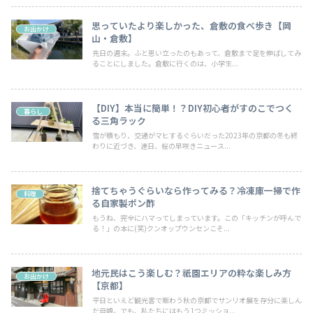
思っていたより楽しかった、倉敷の食べ歩き【岡
お出かけ
山・倉敷】
先日の週末。ふと思い立ったのもあって、倉敷まで足を伸ばしてみ
ることにしました。倉敷に行くのは、小学生...
【DIY】本当に簡単！？DIY初心者がすのこでつく
暮らし
る三角ラック
雪が積もり、交通がマヒするぐらいだった2023年の京都の冬も終
わりに近づき、連日、桜の早咲きニュース...
捨てちゃうぐらいなら作ってみる？冷凍庫一掃で作
料理
る自家製ポン酢
もうね、完全にハマってしまっています。この「キッチンが呼んで
る！」の本に(笑)クンオップウンセンこそ...
地元民はこう楽しむ？祇園エリアの粋な楽しみ方
お出かけ
【京都】
平日といえど観光客で賑わう秋の京都でサンリオ展を存分に楽しん
だ母娘。でも、私たちにはもう1つミッショ...