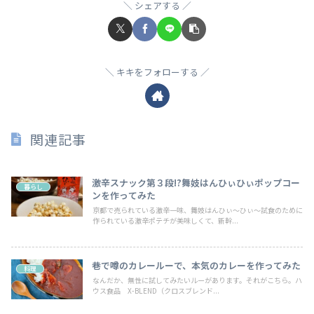
シェアする
キキをフォローする
関連記事
激辛スナック第３段!?舞妓はんひぃひぃポップコー
暮らし
ンを作ってみた
京都で売られている激辛一味、舞妓はんひぃ～ひぃ～試食のために
作られている激辛ポテチが美味しくて、新幹...
巷で噂のカレールーで、本気のカレーを作ってみた
料理
なんだか、無性に試してみたいルーがあります。それがこちら。ハ
ウス食品 X-BLEND（クロスブレンド...