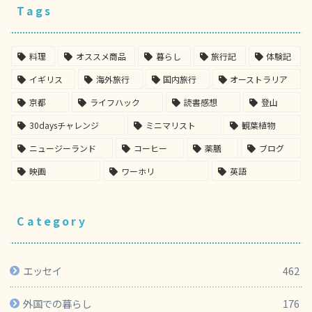
Tags
料理
オススメ商品
暮らし
旅行記
体験記
イギリス
海外旅行
国内旅行
オーストラリア
京都
ライフハック
読書感想
登山
30daysチャレンジ
ミニマリスト
観葉植物
ニュージーランド
コーヒー
薬膳
ブログ
映画
ワーホリ
英語
Category
エッセイ
462
外国での暮らし
176