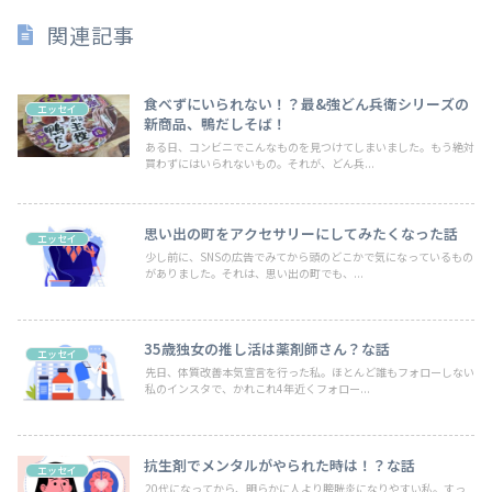
関連記事
食べずにいられない！？最&強どん兵衛シリーズの
エッセイ
新商品、鴨だしそば！
ある日、コンビニでこんなものを見つけてしまいました。もう絶対
買わずにはいられないもの。それが、どん兵...
思い出の町をアクセサリーにしてみたくなった話
エッセイ
少し前に、SNSの広告でみてから頭のどこかで気になっているもの
がありました。それは、思い出の町でも、...
35歳独女の推し活は薬剤師さん？な話
エッセイ
先日、体質改善本気宣言を行った私。ほとんど誰もフォローしない
私のインスタで、かれこれ4年近くフォロー...
抗生剤でメンタルがやられた時は！？な話
エッセイ
20代になってから、明らかに人より膀胱炎になりやすい私。すっ