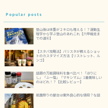
Popular posts
登山後は体重が２キロも増える！？運動生
理学から学ぶ登山のあれこれ【六甲縦走ま
での道⑥】
【スタバ攻略法】バリスタが教えるショッ
トのカスタマイズ方法【リストレット、ル
ンゴ】
話題の万能調味料を食べ比べ！「ほりに
し」「ふ～塩」「マキシマム」1番美味しい
のはどれ！？【比較レビュー】
祇園祭りの屋台は案外良心的な値段？な話