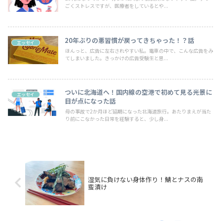
ごくストレスですが、医療者をしているとや...
20年ぶりの悪習慣が戻ってきちゃった！？話
エッセイ
ほんっと、広告に左右されやすい私。電車の中で、こんな広告をみ
てしまいました。きっかけの広告受験生と思...
ついに北海道へ！国内線の空港で初めて見る光景に
エッセイ
目が点になった話
母の事故で2か月ほど延期になった北海道旅行。あたりまえが当た
り前にこなかった日常を経験すると、少し身...
湿気に負けない身体作り！鯖とナスの南
蛮漬け