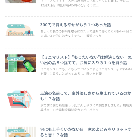
「キキさん！！！」大きな声で起こされてハッとします。今日は
12月31日。時刻は朝の5時45分。そうだ...
300円で買える幸せがもう１つあった話
エッセイ
ちょっと長めの休暇を取るにあたって週６で働くことが多い今日こ
の頃。体力的には大丈夫でも、一番追いつか...
【ミニマリスト】”もったいない”は解決しない。思
エッセイ
い出の品５つ捨てて、お気に入りの１つを買う話
ミニマリストでも、どちらかというとゆるミニマリスト。かわいい
を理由に買うことだってあるし、思い出を理...
点滴の名前って、案外優しさから生まれているのか
エッセイ
も！？な話
家の前に住む幼馴染ララ氏が久しぶりに体調を崩しました。扁桃炎
扁桃炎コロナ扁桃炎扁桃炎カンピロバクター...
何にも上手くいかない日。家のよどみをリセットす
エッセイ
ると吉！？な話