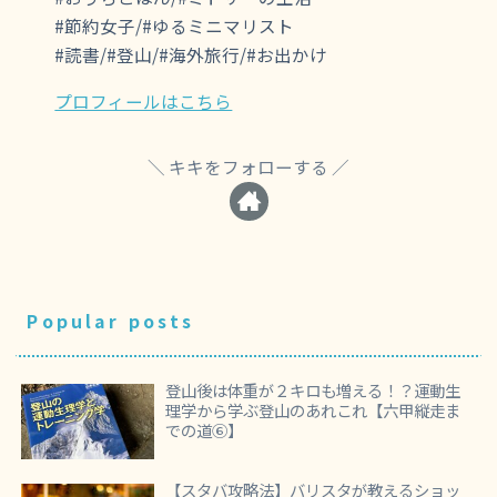
#節約女子/#ゆるミニマリスト
#読書/#登山/#海外旅行/#お出かけ
プロフィールはこちら
キキをフォローする
Popular posts
登山後は体重が２キロも増える！？運動生
理学から学ぶ登山のあれこれ【六甲縦走ま
での道⑥】
【スタバ攻略法】バリスタが教えるショッ