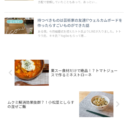
き配で依頼していたこともあって、あっとい...
持つべきものは芸術家の友達!?ウェルカムボードを
エッセイ
作ったらすごいものができた話
ある夜。今月結婚式を控えたトト氏よりLINEが入りました。トト
ララ氏、キキ氏？Yogiboもらって悪...
業スー食材だけで絶品！？トマトジュー
スで作るミネストローネ
ムクミ解消効果抜群？！小松菜としらす
の混ぜご飯