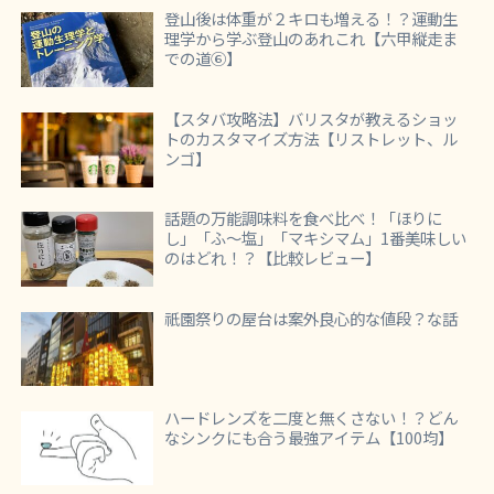
登山後は体重が２キロも増える！？運動生
理学から学ぶ登山のあれこれ【六甲縦走ま
での道⑥】
【スタバ攻略法】バリスタが教えるショッ
トのカスタマイズ方法【リストレット、ル
ンゴ】
話題の万能調味料を食べ比べ！「ほりに
し」「ふ～塩」「マキシマム」1番美味しい
のはどれ！？【比較レビュー】
祇園祭りの屋台は案外良心的な値段？な話
ハードレンズを二度と無くさない！？どん
なシンクにも合う最強アイテム【100均】