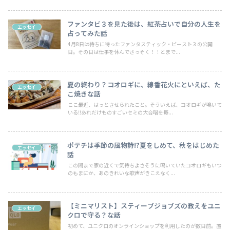
ファンタビ３を見た後は、紅茶占いで自分の人生を
エッセイ
占ってみた話
4月8日は待ちに待ったファンタスティック・ビースト３の公開
日。その日は仕事を休んでさっそく！！とまで...
夏の終わり？コオロギに、線香花火にといえば、た
エッセイ
こ焼きな話
ここ最近、はっとさせられたこと。そういえば、コオロギが鳴いて
いる‼あれだけものすごいセミの大合唱を毎...
ポテチは季節の風物詩!?夏をしめて、秋をはじめた
エッセイ
話
この間まで家の近くで気持ちよさそうに鳴いていたコオロギもいつ
のもまにか、あのきれいな歌声がきこえなく...
【ミニマリスト】スティーブジョブズの教えをユニ
エッセイ
クロで守る？な話
初めて、ユニクロのオンラインショップを利用したのが数日前。置