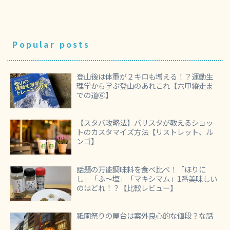
Popular posts
登山後は体重が２キロも増える！？運動生
理学から学ぶ登山のあれこれ【六甲縦走ま
での道⑥】
【スタバ攻略法】バリスタが教えるショッ
トのカスタマイズ方法【リストレット、ル
ンゴ】
話題の万能調味料を食べ比べ！「ほりに
し」「ふ～塩」「マキシマム」1番美味しい
のはどれ！？【比較レビュー】
祇園祭りの屋台は案外良心的な値段？な話