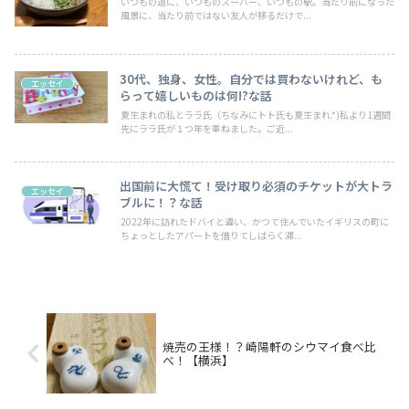
いつもの道に、いつものスーパー、いつもの駅。当たり前になった
風景に、当たり前ではない友人が移るだけで...
30代、独身、女性。自分では買わないけれど、も
エッセイ
らって嬉しいものは何!?な話
夏生まれの私とララ氏（ちなみにトト氏も夏生まれ.*)私より1週間
先にララ氏が１つ年を重ねました。ご近...
出国前に大慌て！受け取り必須のチケットが大トラ
エッセイ
ブルに！？な話
2022年に訪れたドバイと違い、かつて住んでいたイギリスの町に
ちょっとしたアパートを借りてしばらく滞...
焼売の王様！？崎陽軒のシウマイ食べ比
べ！【横浜】