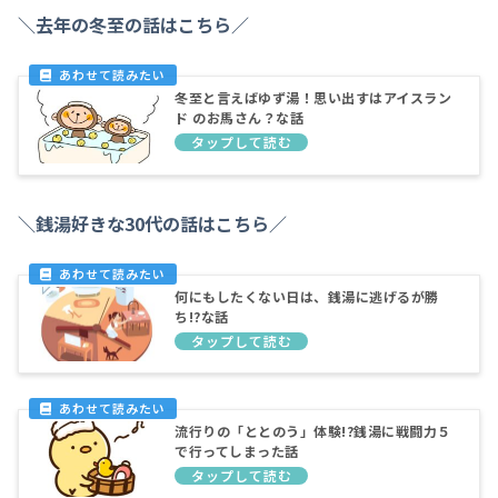
＼去年の冬至の話はこちら／
冬至と言えばゆず湯！思い出すはアイスラン
ド のお馬さん？な話
＼銭湯好きな30代の話はこちら／
何にもしたくない日は、銭湯に逃げるが勝
ち!?な話
流行りの「ととのう」体験!?銭湯に戦闘力５
で行ってしまった話