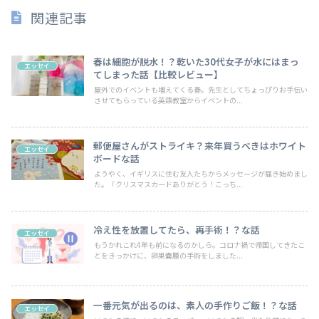
関連記事
春は細胞が脱水！？乾いた30代女子が水にはまっ
エッセイ
てしまった話【比較レビュー】
屋外でのイベントも増えてくる春。先生としてちょっぴりお手伝い
させてもらっている英語教室からイベントの...
郵便屋さんがストライキ？来年買うべきはホワイト
エッセイ
ボードな話
ようやく、イギリスに住む友人たちからメッセージが届き始めまし
た。「クリスマスカードありがとう！こっち...
冷え性を放置してたら、再手術！？な話
エッセイ
もうかれこれ4年も前になるのかしら。コロナ禍で帰国してきたこ
とをきっかけに、卵巣嚢腫の手術をしました...
一番元気が出るのは、素人の手作りご飯！？な話
エッセイ