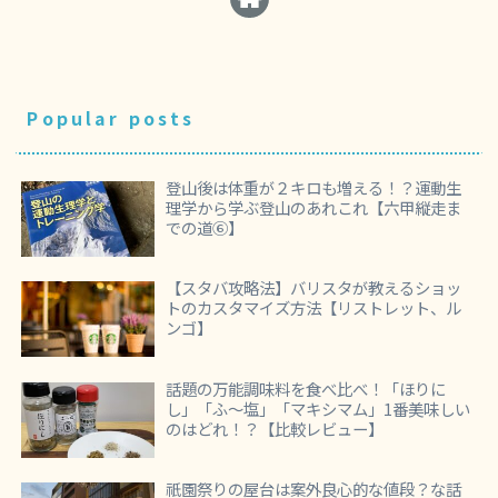
Popular posts
登山後は体重が２キロも増える！？運動生
理学から学ぶ登山のあれこれ【六甲縦走ま
での道⑥】
【スタバ攻略法】バリスタが教えるショッ
トのカスタマイズ方法【リストレット、ル
ンゴ】
話題の万能調味料を食べ比べ！「ほりに
し」「ふ～塩」「マキシマム」1番美味しい
のはどれ！？【比較レビュー】
祇園祭りの屋台は案外良心的な値段？な話