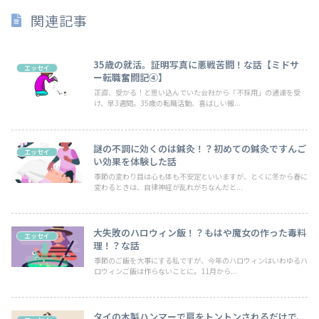
関連記事
35歳の就活。証明写真に悪戦苦闘！な話【ミドサ
エッセイ
ー転職奮闘記④】
正直、受かる！と思い込んでいた会社から「不採用」の通達を受
け、早3週間。35歳の転職活動、喜ばしい報...
謎の不調に効くのは鍼灸！？初めての鍼灸ですんご
エッセイ
い効果を体験した話
季節の変わり目は心も体も不安定といいますが、とくに冬から春に
変わるときは、自律神経が乱れがちなんだと...
大失敗のハロウィン飯！？もはや魔女の作った毒料
エッセイ
理！？な話
季節のご飯を大事にする私ですが、今年のハロウィンはいわゆるハ
ロウィンご飯は作らないことに。11月から...
タイの木製ハンマーで肩をトントンされるだけで、