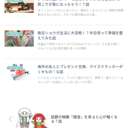
エッセイ
肩こりが楽になっちゃう！？話
オフィスワークの人に比べたら、絶対そこまでパソコン業務の時間
数は少ないけれど、それでも現代病なのか肩...
毎日ショウガ生活に大苦戦！？半日使って準備を整
エッセイ
えてみた話
先週より初めてみたショウガ30daysチャレンジ。その名の通り、
少なくとも1日1回生姜を使った料理を...
海外の友人とプレゼント交換。ライスクラッカーが
エッセイ
くせもの！な話
いつものことながら、うっかり話がそれて、世界で一番セクシーな
カレンダーの話をしてしまいましたが(笑)...
話題の映画「国宝」を見ると心が暗くな
る？話