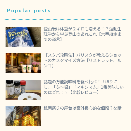
Popular posts
登山後は体重が２キロも増える！？運動生
理学から学ぶ登山のあれこれ【六甲縦走ま
での道⑥】
【スタバ攻略法】バリスタが教えるショッ
トのカスタマイズ方法【リストレット、ル
ンゴ】
話題の万能調味料を食べ比べ！「ほりに
し」「ふ～塩」「マキシマム」1番美味しい
のはどれ！？【比較レビュー】
祇園祭りの屋台は案外良心的な値段？な話