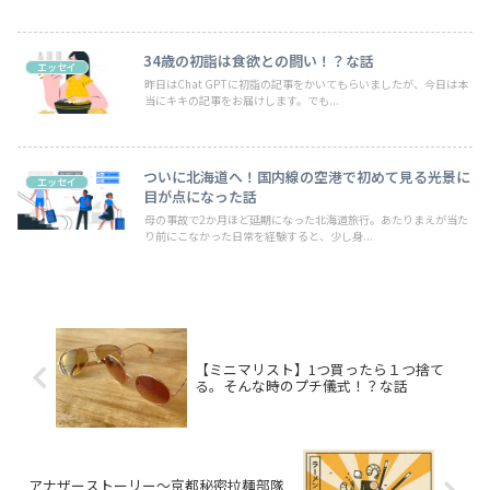
34歳の初詣は食欲との闘い！？な話
エッセイ
昨日はChat GPTに初詣の記事をかいてもらいましたが、今日は本
当にキキの記事をお届けします。でも...
ついに北海道へ！国内線の空港で初めて見る光景に
エッセイ
目が点になった話
母の事故で2か月ほど延期になった北海道旅行。あたりまえが当た
り前にこなかった日常を経験すると、少し身...
【ミニマリスト】1つ買ったら１つ捨て
る。そんな時のプチ儀式！？な話
アナザーストーリー～京都秘密拉麺部隊