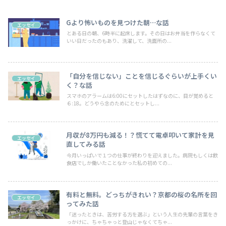
Gより怖いものを見つけた朝…な話
エッセイ
とある日の朝、6時半に起床します。その日はお弁当を作らなくて
いい日だったのもあり、洗濯して、洗面所の...
「自分を信じない」ことを信じるぐらいが上手くい
エッセイ
く？な話
スマホのアラームは6:00にセットしたはずなのに、目が覚めると
６:18。どうやら念のためにとセットし...
月収が8万円も減る！？慌てて電卓叩いて家計を見
エッセイ
直してみる話
今月いっぱいで１つの仕事が終わりを迎えました。病院もしくは飲
食店でしか働いたことなかった私の初めての...
有料と無料。どっちがきれい？京都の桜の名所を回
エッセイ
ってみた話
「迷ったときは、苦労する方を選ぶ」という人生の先輩の言葉をき
っかけに、ちゃちゃっと登山じゃなくてちゃ...