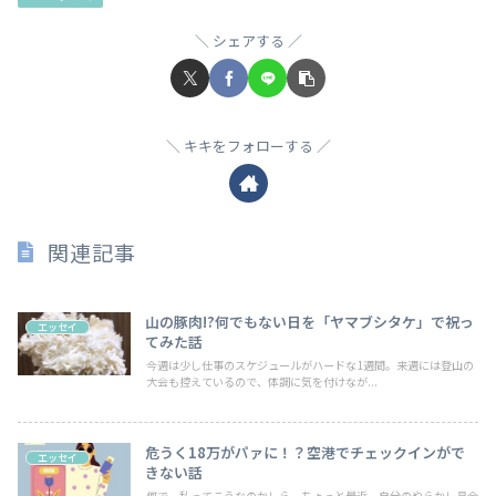
シェアする
キキをフォローする
関連記事
山の豚肉!?何でもない日を「ヤマブシタケ」で祝っ
エッセイ
てみた話
今週は少し仕事のスケジュールがハードな1週間。来週には登山の
大会も控えているので、体調に気を付けなが...
危うく18万がパァに！？空港でチェックインがで
エッセイ
きない話
何で、私ってこうなのかしら。ちょっと最近、自分のやらかし具合