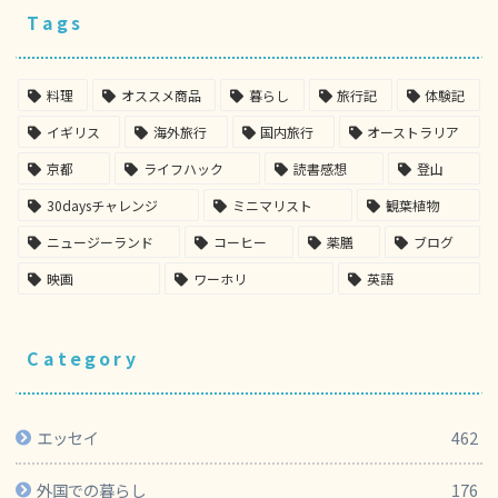
Tags
料理
オススメ商品
暮らし
旅行記
体験記
イギリス
海外旅行
国内旅行
オーストラリア
京都
ライフハック
読書感想
登山
30daysチャレンジ
ミニマリスト
観葉植物
ニュージーランド
コーヒー
薬膳
ブログ
映画
ワーホリ
英語
Category
エッセイ
462
外国での暮らし
176