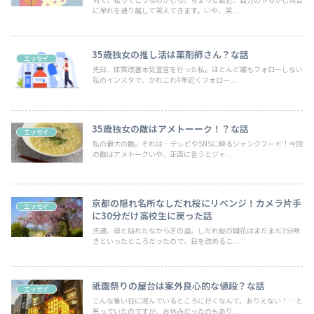
に呆れを通り越して笑えてきます。いや、笑...
35歳独女の推し活は薬剤師さん？な話
エッセイ
先日、体質改善本気宣言を行った私。ほとんど誰もフォローしない
私のインスタで、かれこれ4年近くフォロー...
35歳独女の敵はアメトーーク！？な話
エッセイ
私の最大の敵。それは…テレビやSNSに映るジャンクフード！今回
の敵はアメトークいや、正直に言うとジャ...
京都の隠れ名所なしだれ桜にリベンジ！カメラ片手
エッセイ
に30分だけ高校生に戻った話
先週、母と訪れたなからぎの道。しだれ桜の開花はまだまだ3分咲
きといったところだったので、日を改めるこ...
祇園祭りの屋台は案外良心的な値段？な話
エッセイ
こんな暑い日に混んでいるところに行くなんて、ありえない！…と
思っていたのですが、お休みだったのもあり...