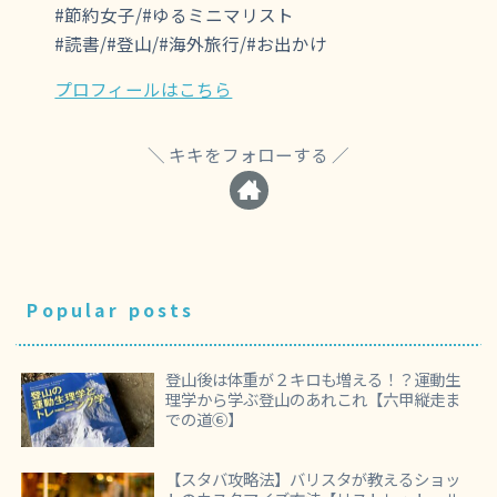
#節約女子/#ゆるミニマリスト
#読書/#登山/#海外旅行/#お出かけ
プロフィールはこちら
キキをフォローする
Popular posts
登山後は体重が２キロも増える！？運動生
理学から学ぶ登山のあれこれ【六甲縦走ま
での道⑥】
【スタバ攻略法】バリスタが教えるショッ