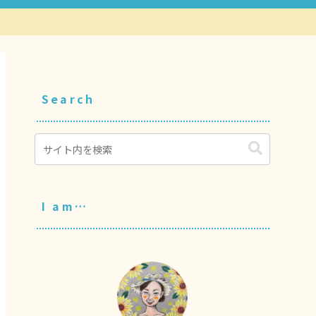
Search
I am…