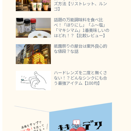
ズ方法【リストレット、ルン
ゴ】
話題の万能調味料を食べ比
べ！「ほりにし」「ふ～塩」
「マキシマム」1番美味しいの
はどれ！？【比較レビュー】
祇園祭りの屋台は案外良心的
な値段？な話
ハードレンズを二度と無くさ
ない！？どんなシンクにも合
う最強アイテム【100均】