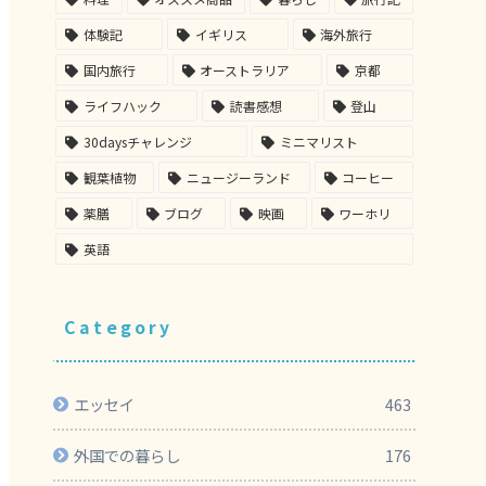
体験記
イギリス
海外旅行
国内旅行
オーストラリア
京都
ライフハック
読書感想
登山
30daysチャレンジ
ミニマリスト
観葉植物
ニュージーランド
コーヒー
薬膳
ブログ
映画
ワーホリ
英語
Category
エッセイ
463
外国での暮らし
176