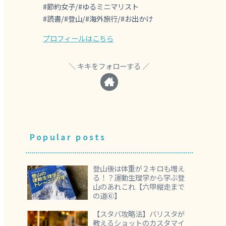
#節約女子/#ゆるミニマリスト
#読書/#登山/#海外旅行/#お出かけ
プロフィールはこちら
キキをフォローする
Popular posts
登山後は体重が２キロも増え
る！？運動生理学から学ぶ登
山のあれこれ【六甲縦走まで
の道⑥】
【スタバ攻略法】バリスタが
教えるショットのカスタマイ