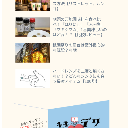
ズ方法【リストレット、ルン
ゴ】
話題の万能調味料を食べ比
べ！「ほりにし」「ふ～塩」
「マキシマム」1番美味しいの
はどれ！？【比較レビュー】
祇園祭りの屋台は案外良心的
な値段？な話
ハードレンズを二度と無くさ
ない！？どんなシンクにも合
う最強アイテム【100均】