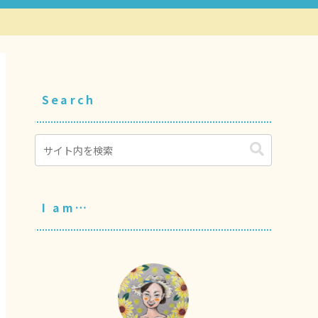
Search
I am…