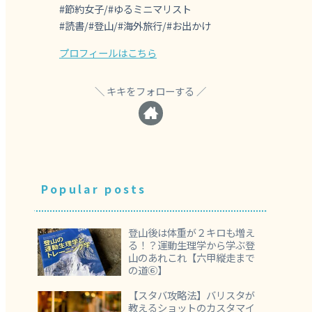
#節約女子/#ゆるミニマリスト
#読書/#登山/#海外旅行/#お出かけ
プロフィールはこちら
キキをフォローする
Popular posts
登山後は体重が２キロも増え
る！？運動生理学から学ぶ登
山のあれこれ【六甲縦走まで
の道⑥】
【スタバ攻略法】バリスタが
教えるショットのカスタマイ