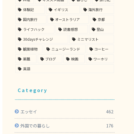
体験記
イギリス
海外旅行
国内旅行
オーストラリア
京都
ライフハック
読書感想
登山
30daysチャレンジ
ミニマリスト
観葉植物
ニュージーランド
コーヒー
薬膳
ブログ
映画
ワーホリ
英語
Category
エッセイ
462
外国での暮らし
176