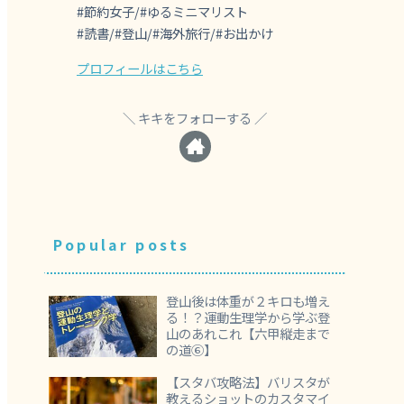
#節約女子/#ゆるミニマリスト
#読書/#登山/#海外旅行/#お出かけ
プロフィールはこちら
キキをフォローする
Popular posts
登山後は体重が２キロも増え
る！？運動生理学から学ぶ登
山のあれこれ【六甲縦走まで
の道⑥】
【スタバ攻略法】バリスタが
教えるショットのカスタマイ