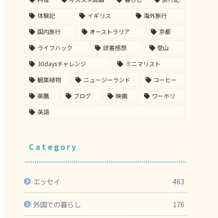
体験記
イギリス
海外旅行
国内旅行
オーストラリア
京都
ライフハック
読書感想
登山
30daysチャレンジ
ミニマリスト
観葉植物
ニュージーランド
コーヒー
薬膳
ブログ
映画
ワーホリ
英語
Category
エッセイ
463
外国での暮らし
176