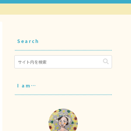
Search
I am…