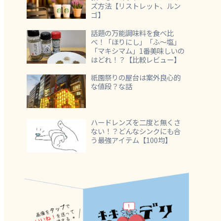
ズ方法【リストレット、ルン
ゴ】
話題の万能調味料を食べ比
べ！「ほりにし」「ふ～塩」
「マキシマム」1番美味しいの
はどれ！？【比較レビュー】
祇園祭りの屋台は案外良心的
な値段？な話
ハードレンズを二度と無くさ
ない！？どんなシンクにも合
う最強アイテム【100均】