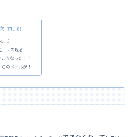
次
始まり
主、リズ現る
でこうなった！？
からのメールが！