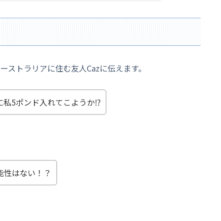
オーストラリアに住む友人Cazに伝えます。
に私5ポンド入れてこようか⁉
能性はない！？