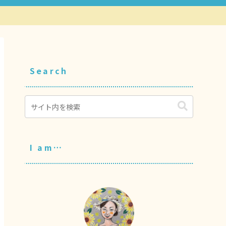
Search
I am…