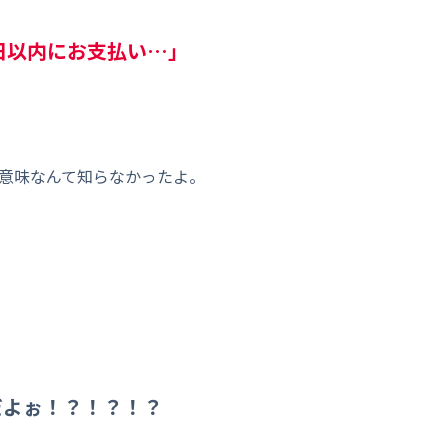
日以内にお支払い…」
座繰越って意味なんて知らなかったよ。
だよぉ！？！？！？