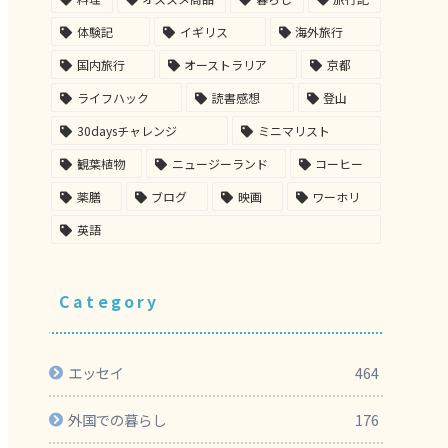
体験記
イギリス
海外旅行
国内旅行
オーストラリア
京都
ライフハック
読書感想
登山
30daysチャレンジ
ミニマリスト
観葉植物
ニュージーランド
コーヒー
薬膳
ブログ
映画
ワーホリ
英語
Category
エッセイ
464
外国での暮らし
176