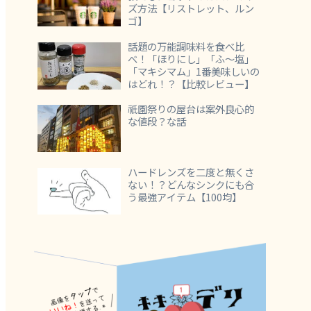
ズ方法【リストレット、ルン
ゴ】
話題の万能調味料を食べ比
べ！「ほりにし」「ふ～塩」
「マキシマム」1番美味しいの
はどれ！？【比較レビュー】
祇園祭りの屋台は案外良心的
な値段？な話
ハードレンズを二度と無くさ
ない！？どんなシンクにも合
う最強アイテム【100均】