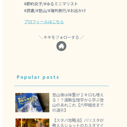
#節約女子/#ゆるミニマリスト
#読書/#登山/#海外旅行/#お出かけ
プロフィールはこちら
キキをフォローする
Popular posts
登山後は体重が２キロも増え
る！？運動生理学から学ぶ登
山のあれこれ【六甲縦走まで
の道⑥】
【スタバ攻略法】バリスタが
教えるショットのカスタマイ