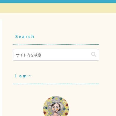
Search
I am…