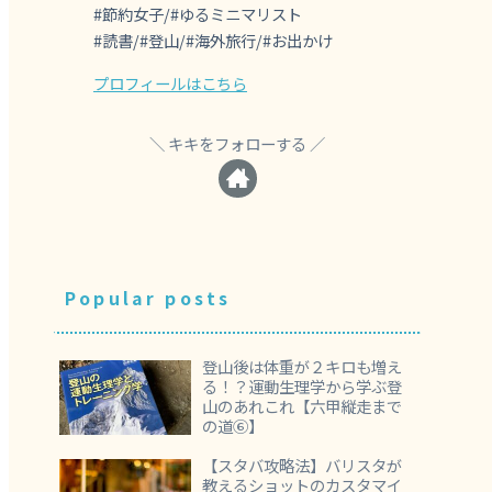
#節約女子/#ゆるミニマリスト
#読書/#登山/#海外旅行/#お出かけ
プロフィールはこちら
キキをフォローする
Popular posts
登山後は体重が２キロも増え
る！？運動生理学から学ぶ登
山のあれこれ【六甲縦走まで
の道⑥】
【スタバ攻略法】バリスタが
教えるショットのカスタマイ