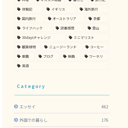
体験記
イギリス
海外旅行
国内旅行
オーストラリア
京都
ライフハック
読書感想
登山
30daysチャレンジ
ミニマリスト
観葉植物
ニュージーランド
コーヒー
薬膳
ブログ
映画
ワーホリ
英語
Category
エッセイ
462
外国での暮らし
176