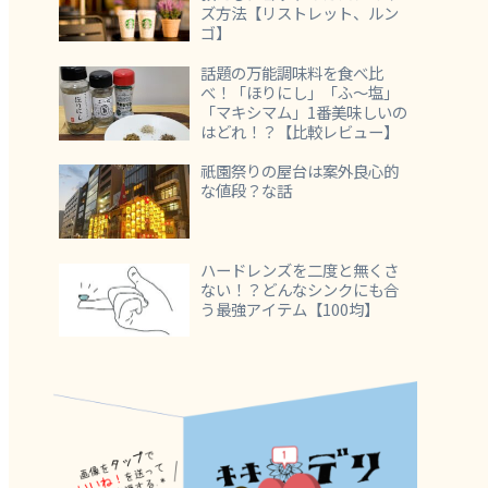
ズ方法【リストレット、ルン
ゴ】
話題の万能調味料を食べ比
べ！「ほりにし」「ふ～塩」
「マキシマム」1番美味しいの
はどれ！？【比較レビュー】
祇園祭りの屋台は案外良心的
な値段？な話
ハードレンズを二度と無くさ
ない！？どんなシンクにも合
う最強アイテム【100均】