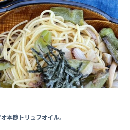
ツオ本節トリュフオイル
。