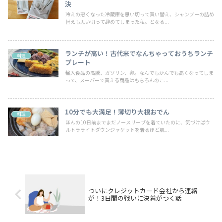
決
冷えの悪くなった冷蔵庫を思い切って買い替え、シャンプーの詰め
替えも思い切って辞めてしまった私。となる...
ランチが高い！古代米でなんちゃっておうちランチ
料理
プレート
輸入食品の高騰、ガソリン、卵。なんでもかんでも高くなってしま
って、スーパーで買える商品はもちろんのこ...
10分でも大満足！薄切り大根おでん
料理
ほんの10日前までまだノースリーブを着ていたのに、気づけばウ
ルトラライトダウンジャケットを着るほど肌...
ついにクレジットカード会社から連絡
が！3日間の戦いに決着がつく話