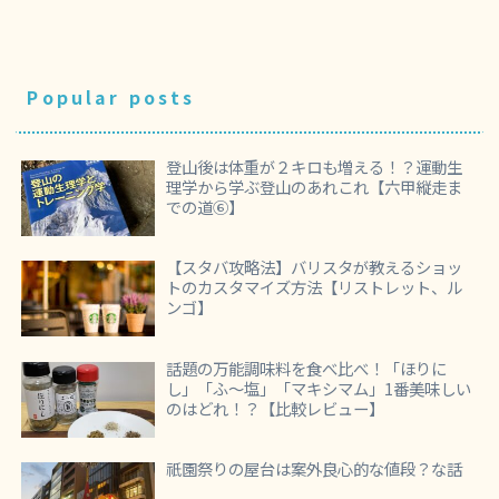
Popular posts
登山後は体重が２キロも増える！？運動生
理学から学ぶ登山のあれこれ【六甲縦走ま
での道⑥】
【スタバ攻略法】バリスタが教えるショッ
トのカスタマイズ方法【リストレット、ル
ンゴ】
話題の万能調味料を食べ比べ！「ほりに
し」「ふ～塩」「マキシマム」1番美味しい
のはどれ！？【比較レビュー】
祇園祭りの屋台は案外良心的な値段？な話