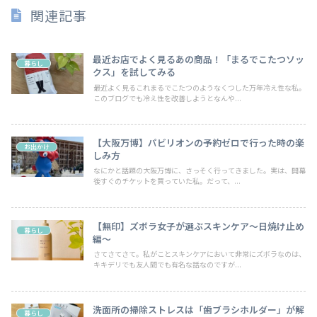
関連記事
最近お店でよく見るあの商品！「まるでこたつソッ
暮らし
クス」を試してみる
最近よく見るこれまるでこたつのようなくつした万年冷え性な私。
このブログでも冷え性を改善しようとなんや...
【大阪万博】パビリオンの予約ゼロで行った時の楽
お出かけ
しみ方
なにかと話題の大阪万博に、さっそく行ってきました。実は、開幕
後すぐのチケットを買っていた私。だって、...
【無印】ズボラ女子が選ぶスキンケア～日焼け止め
暮らし
編～
さてさてさて。私がことスキンケアにおいて非常にズボラなのは、
キキデリでも友人間でも有名な話なのですが...
洗面所の掃除ストレスは「歯ブラシホルダー」が解
暮らし