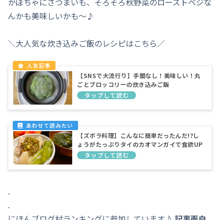
かぼちゃにさつまいも、そろそろ秋野菜のローストべジな
んかも美味しいかも～♪
＼大人気な炊き込みご飯のレシピはこちら／
【SNSで大流行り】手間なし！美味しい！丸
ごとブロッコリーの炊き込みご飯
【ズボラ料理】こんなに簡単だったんだ!?し
ょうがたっぷりタイのカオマンガイで食欲UP
.
.
にほんブログ村ランキングに参加しています♪
記事面白