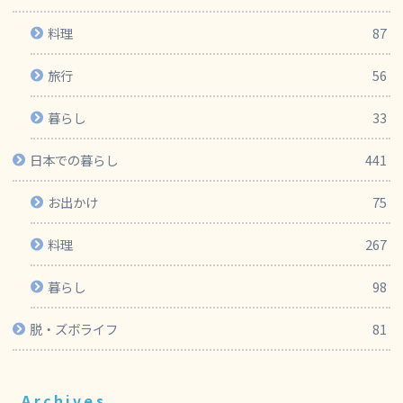
料理
87
旅行
56
暮らし
33
日本での暮らし
441
お出かけ
75
料理
267
暮らし
98
脱・ズボライフ
81
Archives