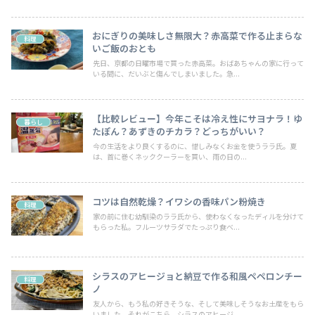
おにぎりの美味しさ無限大？赤高菜で作る止まらな
料理
いご飯のおとも
先日、京都の日曜市場で買った赤高菜。おばあちゃんの家に行って
いる間に、だいぶと傷んでしまいました。急...
【比較レビュー】今年こそは冷え性にサヨナラ！ゆ
暮らし
たぽん？あずきのチカラ？どっちがいい？
今の生活をより良くするのに、惜しみなくお金を使うララ氏。夏
は、首に巻くネッククーラーを買い、雨の日の...
コツは自然乾燥？イワシの香味パン粉焼き
料理
家の前に住む幼馴染のララ氏から、使わなくなったディルを分けて
もらった私。フルーツサラダでたっぷり食べ...
シラスのアヒージョと納豆で作る和風ペペロンチー
料理
ノ
友人から、もう私の好きそうな、そして美味しそうなお土産をもら
いました。それがこちら。シラスのアヒージ...