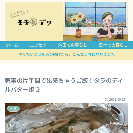
ホーム
エッセイ
外国での暮らし
日本での暮らし
やりたいことを選び続けたら、こんな日々になりました
家事の片手間で出来ちゃうご飯！タラのディ
ルバター焼き
2023.09.13
料理