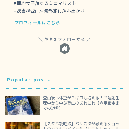
#節約女子/#ゆるミニマリスト
#読書/#登山/#海外旅行/#お出かけ
プロフィールはこちら
キキをフォローする
Popular posts
登山後は体重が２キロも増える！？運動生
理学から学ぶ登山のあれこれ【六甲縦走ま
での道⑥】
【スタバ攻略法】バリスタが教えるショッ
トのカスタマイズ方法【リストレット、ル