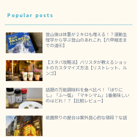
Popular posts
登山後は体重が２キロも増える！？運動生
理学から学ぶ登山のあれこれ【六甲縦走ま
での道⑥】
【スタバ攻略法】バリスタが教えるショッ
トのカスタマイズ方法【リストレット、ル
ンゴ】
話題の万能調味料を食べ比べ！「ほりに
し」「ふ～塩」「マキシマム」1番美味しい
のはどれ！？【比較レビュー】
祇園祭りの屋台は案外良心的な値段？な話