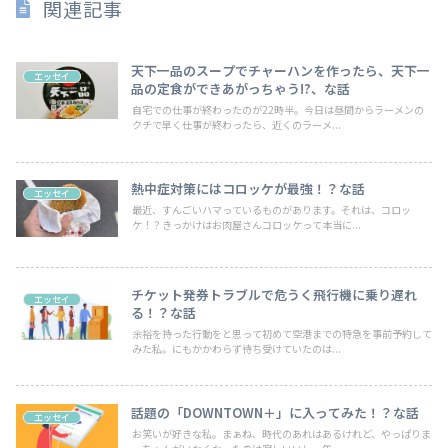
関連記事
天下一品のスープでチャーハンを作ったら、天下一
エッセイ
品の定食ができあがっちゃう!?、な話
自宅での仕事が終わったのが22時半。今日は昼間からラーメンの
クチで早く仕事が終わったら、近くのラーメ...
熱中症対策にはコロッケが最強！？な話
エッセイ
最近、すんごいハマっているものがあります。それは、コロッ
ケ！？きっかけはお肉屋さんコロッケって本当に...
チケット発券トラブルで危うく飛行機に乗り遅れ
エッセイ
る！？な話
余裕を持った行動をと思って初めて空港までの特急を事前予約して
みた私。にもかかわらず待ち受けていたのは...
話題の「DOWNTOWN＋」に入ってみた！？な話
エッセイ
お笑いが好きな私。まぁね、時代のあれはあるけれど、やっぱりま