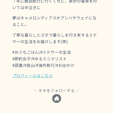
・年に数回旅行に行くくせに、家計の電卓を叩
いては半泣きに
夢はキャメロンディアスかアンハサウェイにな
ること。
丁寧な暮らしとズボラ暮らしを行き来するミド
サーの生活をお届けします(笑)
#おうちごはん/#ミドサーの生活
#節約女子/#ゆるミニマリスト
#読書/#登山/#海外旅行/#お出かけ
プロフィールはこちら
キキをフォローする