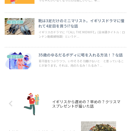
っちゃんがいなくなったのは寂しいいし、年...
靴は3足だけのミニマリスト。イギリスドラマに憧
エッセイ
れて4足目を買う!?な話
イギリスのドラマに「CALL THE MIDWIFE」(日本語タイトル：ロ
ンドン助産婦物語）というド...
35歳のゆるだるボディに喝を入れる方法！？な話
エッセイ
若干目をつぶりつつ、いやそろそろ開けないと…と思っているこ
とがあります。それは、肉のたるみ！たるみ？...
イギリスから遅めの？早めの？クリスマ
スプレゼントが届いた話