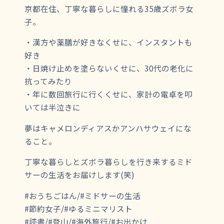
京都在住、丁寧な暮らしに憧れる35歳ズボラ女
子。
・漢方や薬膳が好きなくせに、インスタントも
好き
・日焼け止めを塗らないくせに、30代の老化に
抗ってみたり
・年に数回旅行に行くくせに、家計の電卓を叩
いては半泣きに
夢はキャメロンディアスかアンハサウェイにな
ること。
丁寧な暮らしとズボラ暮らしを行き来するミド
サーの生活をお届けします(笑)
#おうちごはん/#ミドサーの生活
#節約女子/#ゆるミニマリスト
#読書/#登山/#海外旅行/#お出かけ