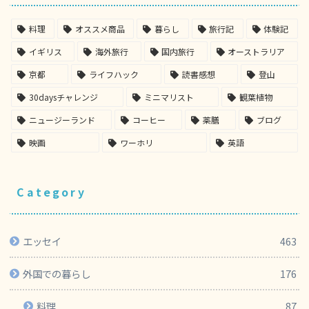
料理
オススメ商品
暮らし
旅行記
体験記
イギリス
海外旅行
国内旅行
オーストラリア
京都
ライフハック
読書感想
登山
30daysチャレンジ
ミニマリスト
観葉植物
ニュージーランド
コーヒー
薬膳
ブログ
映画
ワーホリ
英語
Category
エッセイ
463
外国での暮らし
176
料理
87