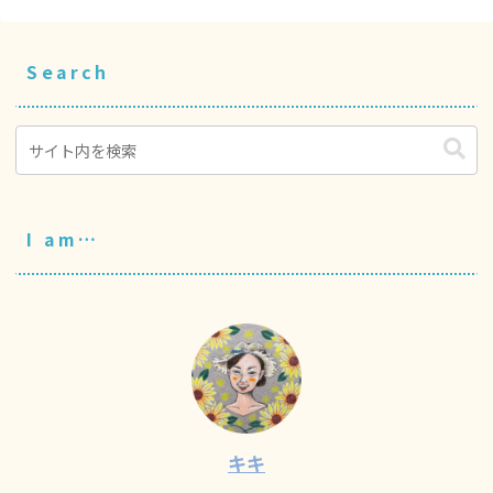
Search
I am…
キキ