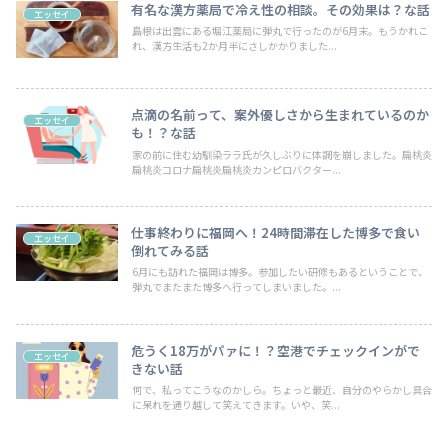
有名な漢方薬局で冷え性の相談。その効果は？な話
エッセイ
島根は出雲にある堀江薬局に弾丸で行ったのが6月末。もうかれこ
れ、漢方生活も2か月半にさしかかりました...
点滴の名前って、案外優しさから生まれているのか
エッセイ
も！？な話
家の前に住む幼馴染ララ氏が久しぶりに体調を崩しました。扁桃炎
扁桃炎コロナ扁桃炎扁桃炎カンピロバクター...
仕事終わりに福岡へ！24時間滞在した博多で食い
エッセイ
倒れてみる話
6月にも訪れた福岡は博多。参加したい研修もあるということで、
弾丸でまたまた博多へ行ってしまいました。...
危うく18万がパァに！？空港でチェックインがで
エッセイ
きない話
何で、私ってこうなのかしら。ちょっと最近、自分のやらかし具合
に呆れを通り越して笑えてきます。いや、笑...