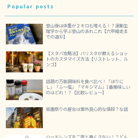
Popular posts
登山後は体重が２キロも増える！？運動生
理学から学ぶ登山のあれこれ【六甲縦走ま
での道⑥】
【スタバ攻略法】バリスタが教えるショッ
トのカスタマイズ方法【リストレット、ル
ンゴ】
話題の万能調味料を食べ比べ！「ほりに
し」「ふ～塩」「マキシマム」1番美味しい
のはどれ！？【比較レビュー】
祇園祭りの屋台は案外良心的な値段？な話
ハードレンズを二度と無くさない！？どん