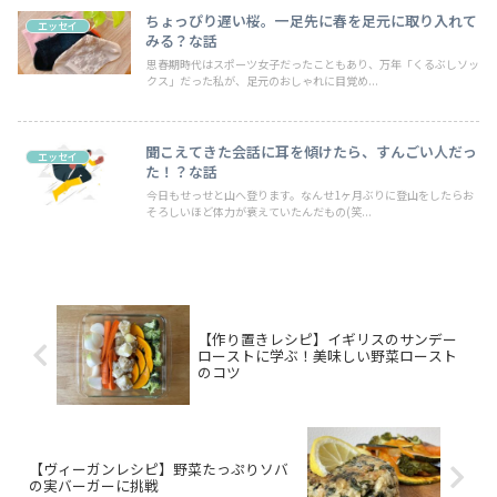
ちょっぴり遅い桜。一足先に春を足元に取り入れて
エッセイ
みる？な話
思春期時代はスポーツ女子だったこともあり、万年「くるぶしソッ
クス」だった私が、足元のおしゃれに目覚め...
聞こえてきた会話に耳を傾けたら、すんごい人だっ
エッセイ
た！？な話
今日もせっせと山へ登ります。なんせ1ヶ月ぶりに登山をしたらお
そろしいほど体力が衰えていたんだもの(笑...
【作り置きレシピ】イギリスのサンデー
ローストに学ぶ！美味しい野菜ロースト
のコツ
【ヴィーガンレシピ】野菜たっぷりソバ
の実バーガーに挑戦