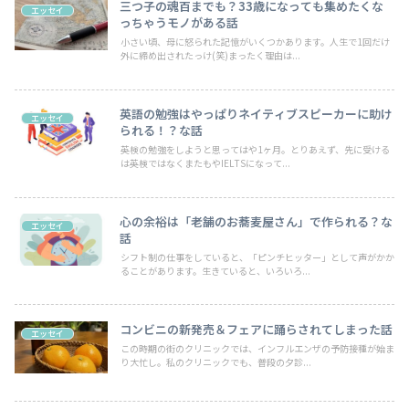
三つ子の魂百までも？33歳になっても集めたくな
エッセイ
っちゃうモノがある話
小さい頃、母に怒られた記憶がいくつかあります。人生で1回だけ
外に締め出されたっけ(笑)まったく理由は...
英語の勉強はやっぱりネイティブスピーカーに助け
エッセイ
られる！？な話
英検の勉強をしようと思ってはや1ヶ月。とりあえず、先に受ける
は英検ではなくまたもやIELTSになって...
心の余裕は「老舗のお蕎麦屋さん」で作られる？な
エッセイ
話
シフト制の仕事をしていると、「ピンチヒッター」として声がかか
ることがあります。生きていると、いろいろ...
コンビニの新発売＆フェアに踊らされてしまった話
エッセイ
この時期の街のクリニックでは、インフルエンザの予防接種が始ま
り大忙し。私のクリニックでも、普段の夕診...