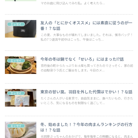
マのお店に飛び込んでみた私。よく考えたら...
友人の「とにかくオススメ」には素直に従うのが一
エッセイ
番！？な話
この夏、大事なものが壊れてしまいました。それは、保冷バッグ！
私の7つ道具午前中はこっち、午後はこっち...
今年の冬は鍋でなく「せいろ」にはまった!?話
エッセイ
京丹後の町からたっぷりお土産も買ってきたのでさっそく、家の前
の幼馴染ララ氏とご飯会をします。今日のメ...
東京の甘い罠。羽目を外した代償はでかい！？な話
エッセイ
たくさんの人がいる東京で、自由気ままに、食べたいもの、行きた
いところ、気になるものを制限なく過ごして...
冬、始めました！？今年の肉まんランキングの行方
エッセイ
は！？な話
元同僚さっちゃんのおかげで、毎年毎年この時期になると、肉まん