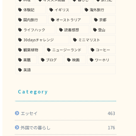
体験記
イギリス
海外旅行
国内旅行
オーストラリア
京都
ライフハック
読書感想
登山
30daysチャレンジ
ミニマリスト
観葉植物
ニュージーランド
コーヒー
薬膳
ブログ
映画
ワーホリ
英語
Category
エッセイ
463
外国での暮らし
176