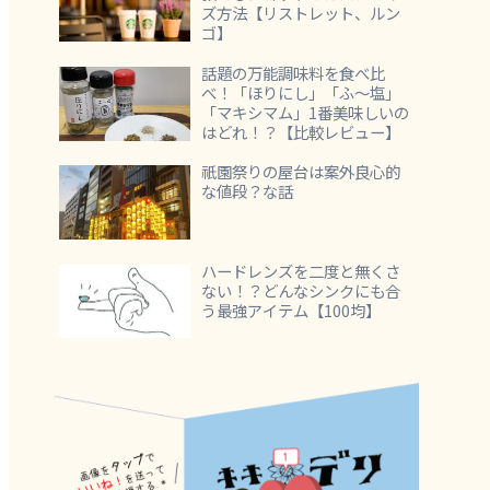
ズ方法【リストレット、ルン
ゴ】
話題の万能調味料を食べ比
べ！「ほりにし」「ふ～塩」
「マキシマム」1番美味しいの
はどれ！？【比較レビュー】
祇園祭りの屋台は案外良心的
な値段？な話
ハードレンズを二度と無くさ
ない！？どんなシンクにも合
う最強アイテム【100均】