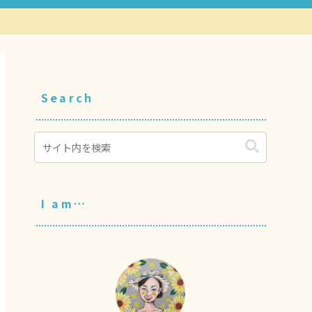
Search
I am…