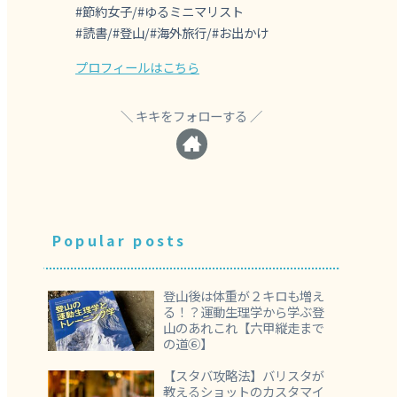
#節約女子/#ゆるミニマリスト
#読書/#登山/#海外旅行/#お出かけ
プロフィールはこちら
キキをフォローする
Popular posts
登山後は体重が２キロも増え
る！？運動生理学から学ぶ登
山のあれこれ【六甲縦走まで
の道⑥】
【スタバ攻略法】バリスタが
教えるショットのカスタマイ