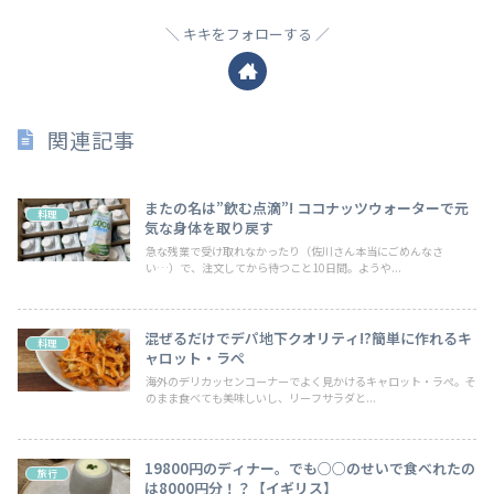
キキをフォローする
関連記事
またの名は”飲む点滴”! ココナッツウォーターで元
料理
気な身体を取り戻す
急な残業で受け取れなかったり（佐川さん本当にごめんなさ
い…）で、注文してから待つこと10日間。ようや...
混ぜるだけでデパ地下クオリティ!?簡単に作れるキ
料理
ャロット・ラぺ
海外のデリカッセンコーナーでよく見かけるキャロット・ラぺ。そ
のまま食べても美味しいし、リーフサラダと...
19800円のディナー。でも○○のせいで食べれたの
旅行
は8000円分！？【イギリス】