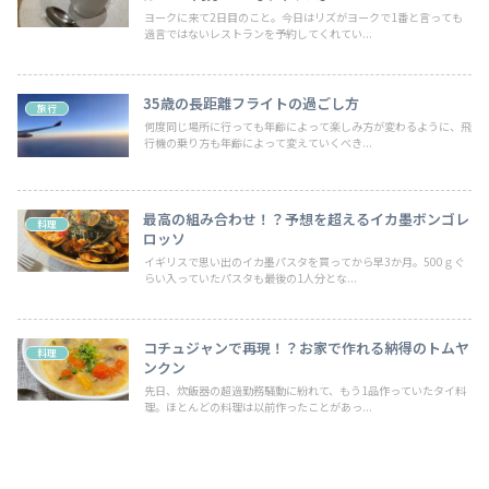
ヨークに来て2日目のこと。今日はリズがヨークで1番と言っても
過言ではないレストランを予約してくれてい...
35歳の長距離フライトの過ごし方
旅行
何度同じ場所に行っても年齢によって楽しみ方が変わるように、飛
行機の乗り方も年齢によって変えていくべき...
最高の組み合わせ！？予想を超えるイカ墨ボンゴレ
料理
ロッソ
イギリスで思い出のイカ墨パスタを買ってから早3か月。500ｇぐ
らい入っていたパスタも最後の1人分とな...
コチュジャンで再現！？お家で作れる納得のトムヤ
料理
ンクン
先日、炊飯器の超過勤務騒動に紛れて、もう1品作っていたタイ料
理。ほとんどの料理は以前作ったことがあっ...