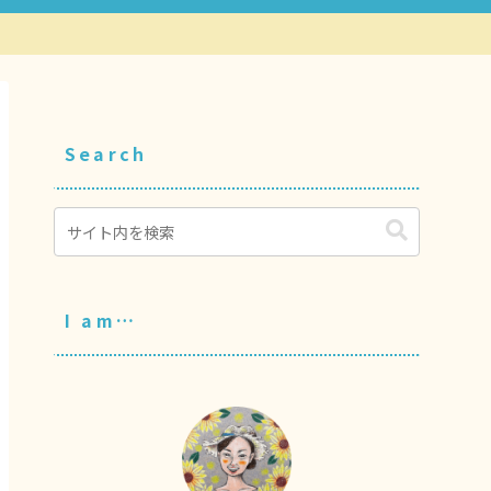
Search
I am…