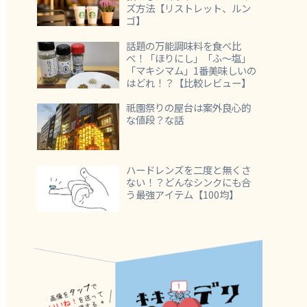
ズ方法【リストレット、ルン
ゴ】
話題の万能調味料を食べ比
べ！「ほりにし」「ふ～塩」
「マキシマム」1番美味しいの
はどれ！？【比較レビュー】
祇園祭りの屋台は案外良心的
な値段？な話
ハードレンズを二度と無くさ
ない！？どんなシンクにも合
う最強アイテム【100均】