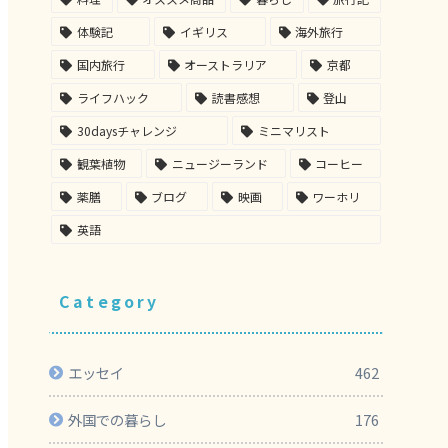
体験記
イギリス
海外旅行
国内旅行
オーストラリア
京都
ライフハック
読書感想
登山
30daysチャレンジ
ミニマリスト
観葉植物
ニュージーランド
コーヒー
薬膳
ブログ
映画
ワーホリ
英語
Category
エッセイ
462
外国での暮らし
176