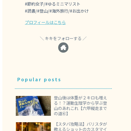
#節約女子/#ゆるミニマリスト
#読書/#登山/#海外旅行/#お出かけ
プロフィールはこちら
キキをフォローする
Popular posts
登山後は体重が２キロも増え
る！？運動生理学から学ぶ登
山のあれこれ【六甲縦走まで
の道⑥】
【スタバ攻略法】バリスタが
教えるショットのカスタマイ