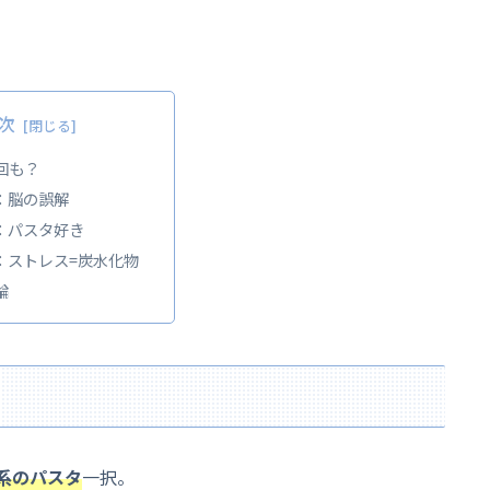
次
回も？
：脳の誤解
：パスタ好き
：ストレス=炭水化物
論
系のパスタ
一択。