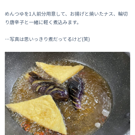
めんつゆを1人前分用意して、お揚げと焼いたナス、輪切
り唐辛子と一緒に軽く煮込みます。
…写真は思いっきり煮だってるけど(笑)