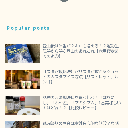
Popular posts
登山後は体重が２キロも増える！？運動生
理学から学ぶ登山のあれこれ【六甲縦走ま
での道⑥】
【スタバ攻略法】バリスタが教えるショッ
トのカスタマイズ方法【リストレット、ル
ンゴ】
話題の万能調味料を食べ比べ！「ほりに
し」「ふ～塩」「マキシマム」1番美味しい
のはどれ！？【比較レビュー】
祇園祭りの屋台は案外良心的な値段？な話