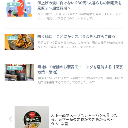
値上げの波に負けない!?30代1人暮らしの固定費を
暮らし
見直す～通信費編～
先日60代で一人暮らしを始めた母の固定費を見直しました。まず
は、・電気とガスをまとめたセットそして、...
味＜腸活！？とにかくズボラなきんぴらごぼう
料理
季節の変わり目だからなのか、はたまた、夜のお仕事を始めたから
なのか、以前にも増して、便秘に悩まされる...
築地にて老舗のお蕎麦モーニングを堪能する【東京
お出かけ
散策・築地】
神保町といっておきながら全然ででこないのですが、急遽、朝に築
地市場散策をすることにしてみました。カプ...
天下一品のスープでチャーハンを作った
ら、天下一品の定食ができあがっちゃ
う!?、な話