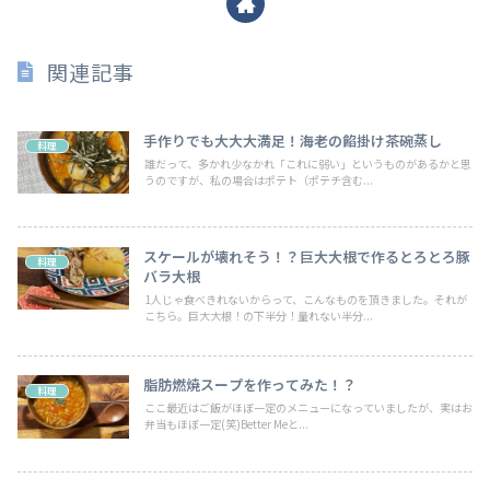
関連記事
手作りでも大大大満足！海老の餡掛け茶碗蒸し
料理
誰だって、多かれ少なかれ「これに弱い」というものがあるかと思
うのですが、私の場合はポテト（ポテチ含む...
スケールが壊れそう！？巨大大根で作るとろとろ豚
料理
バラ大根
1人じゃ食べきれないからって、こんなものを頂きました。それが
こちら。巨大大根！の下半分！量れない半分...
脂肪燃焼スープを作ってみた！？
料理
ここ最近はご飯がほぼ一定のメニューになっていましたが、実はお
弁当もほぼ一定(笑)Better Meと...