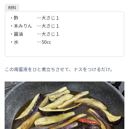
材料
・酢 …大さじ１
・本みりん …大さじ１
・醤油 …大さじ１
・水 …50㏄
この南蛮液をひと煮立ちさせて、ナスをつけるだけ。