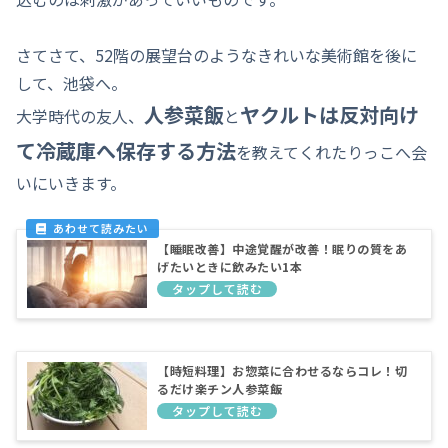
さてさて、52階の展望台のようなきれいな美術館を後に
して、池袋へ。
人参菜飯
ヤクルトは反対向け
大学時代の友人、
と
て冷蔵庫へ保存する方法
を教えてくれたりっこへ会
いにいきます。
【睡眠改善】中途覚醒が改善！眠りの質をあ
げたいときに飲みたい1本
【時短料理】お惣菜に合わせるならコレ！切
るだけ楽チン人参菜飯