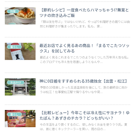
【節約レシピ】一度食べたらハマっちゃう!?舞茸と
料理
ツナの炊き込みご飯
「類は友を呼ぶ」ではないけれど、やっぱり料理好きの周りには自
然と料理好きが集まったりします。私も、家...
最近お店でよく見るあの商品！「まるでこたつソッ
暮らし
クス」を試してみる
最近よく見るこれまるでこたつのようなくつした万年冷え性な私。
このブログでも冷え性を改善しようとなんや...
神に0日婚をすすめられる35歳独女【出雲・松江】
お出かけ
予想の10倍楽しかった玉造温泉街を後にして、旅の最終日に向か
うは松江！仕事愛松江駅で降りるやいなや荷...
【比較レビュー】今年こそは冷え性にサヨナラ！ゆ
暮らし
たぽん？あずきのチカラ？どっちがいい？
今の生活をより良くするのに、惜しみなくお金を使うララ氏。夏
は、首に巻くネッククーラーを買い、雨の日の...