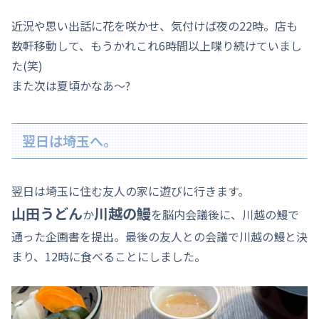
近況や思い出話に花を咲かせ、気付けば夜の22時。店も
数軒移動して、もうかれこれ6時間以上喋り続けていまし
た(笑)
また次は夏頃かなあ～?
翌日は埼玉へ。
翌日は埼玉に住む友人の家に遊びに行きます。
山田うどん
川越の鰻
か
を脳内会議後に、川越の鰻で
通った企画書を提出。最後の友人との会議で川越の鰻と決
まり、12時に食べることにしました。