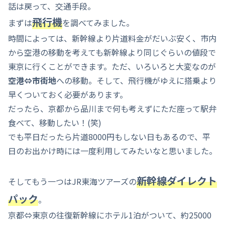
話は戻って、交通手段。
飛行機
まずは
を調べてみました。
時間によっては、新幹線より片道料金がだいぶ安く、市内
から空港の移動を考えても新幹線より同じぐらいの値段で
東京に行くことができます。ただ、いろいろと大変なのが
空港⇔市街地
への移動。そして、飛行機がゆえに搭乗より
早くついておく必要があります。
だったら、京都から品川まで何も考えずにただ座って駅弁
食べて、移動したい！(笑)
でも平日だったら片道8000円もしない日もあるので、平
日のお出かけ時には一度利用してみたいなと思いました。
新幹線ダイレクト
そしてもう一つはJR東海ツアーズの
パック
。
京都⇔東京の往復新幹線にホテル1泊がついて、約25000