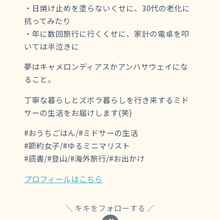
・日焼け止めを塗らないくせに、30代の老化に
抗ってみたり
・年に数回旅行に行くくせに、家計の電卓を叩
いては半泣きに
夢はキャメロンディアスかアンハサウェイにな
ること。
丁寧な暮らしとズボラ暮らしを行き来するミド
サーの生活をお届けします(笑)
#おうちごはん/#ミドサーの生活
#節約女子/#ゆるミニマリスト
#読書/#登山/#海外旅行/#お出かけ
プロフィールはこちら
キキをフォローする