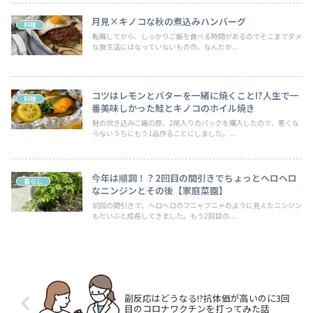
月見×キノコな秋の煮込みハンバーグ
料理
転職してから、しっかりご飯を食べる時間があるのでそこまでダメ
な食生活にはなっていないものの、なんだか...
コツはレモンとバターを一緒に焼くこと!?人生で一
料理
番美味しかった鮭とキノコのホイル焼き
鮭の炊き込みご飯の際、2尾入りのパックを購入したので、悪くな
らないうちにもう1品作ることにしました。...
今年は順調！？2回目の間引きでちょっとヘロヘロ
暮らし
なニンジンとその後【家庭菜園】
前回の間引きで、ヘロヘロのフニャフニャのように見えたニンジン
もだいぶと成長してきました。もう2回目の...
副反応はどうなる!?抗体価が高いのに3回
目のコロナワクチンを打ってみた話