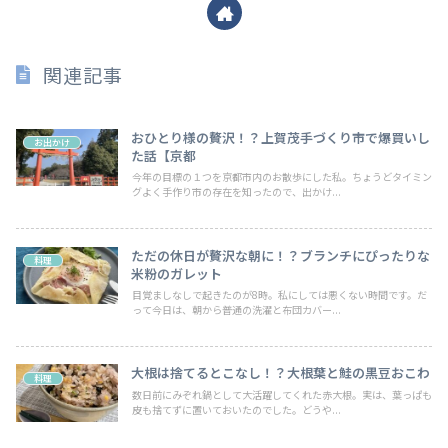
関連記事
おひとり様の贅沢！？上賀茂手づくり市で爆買いし
お出かけ
た話【京都
今年の目標の１つを京都市内のお散歩にした私。ちょうどタイミン
グよく手作り市の存在を知ったので、出かけ...
ただの休日が贅沢な朝に！？ブランチにぴったりな
料理
米粉のガレット
目覚ましなしで起きたのが8時。私にしては悪くない時間です。だ
って今日は、朝から普通の洗濯と布団カバー...
大根は捨てるとこなし！？大根葉と鮭の黒豆おこわ
料理
数日前にみぞれ鍋として大活躍してくれた赤大根。実は、葉っぱも
皮も捨てずに置いておいたのでした。どうや...