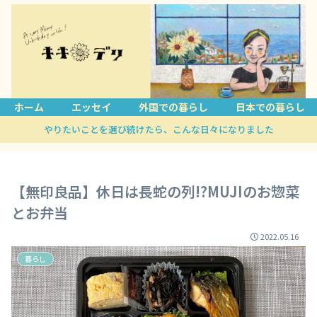
ホーム
エッセイ
外国での暮らし
日本での暮らし
やりたいことを選び続けたら、こんな日々になりました
【無印良品】休日は長蛇の列!?MUJIのお惣菜
とお弁当
2022.05.16
暮らし