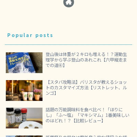
Popular posts
登山後は体重が２キロも増える！？運動生
理学から学ぶ登山のあれこれ【六甲縦走ま
での道⑥】
【スタバ攻略法】バリスタが教えるショッ
トのカスタマイズ方法【リストレット、ル
ンゴ】
話題の万能調味料を食べ比べ！「ほりに
し」「ふ～塩」「マキシマム」1番美味しい
のはどれ！？【比較レビュー】