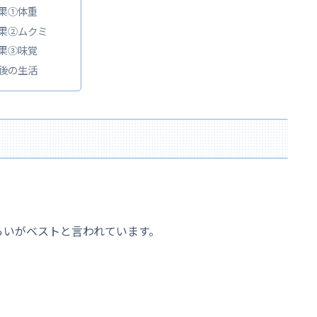
果①体重
果②ムクミ
果③味覚
後の生活
らいがベストと言われています。