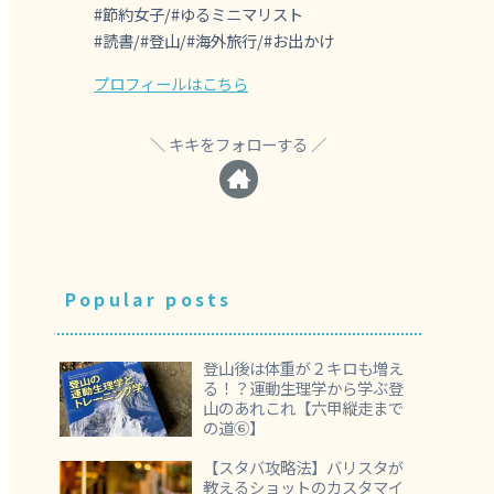
#節約女子/#ゆるミニマリスト
#読書/#登山/#海外旅行/#お出かけ
プロフィールはこちら
キキをフォローする
Popular posts
登山後は体重が２キロも増え
る！？運動生理学から学ぶ登
山のあれこれ【六甲縦走まで
の道⑥】
【スタバ攻略法】バリスタが
教えるショットのカスタマイ