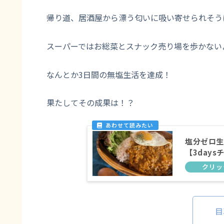
帰り道、居酒屋から漂う匂いに吸い寄せられそう
スーパーではお総菜とスナック売り場を歩かないよ
なんとか3日間の無塩生活を達成！
果たしてその成果は！？
塩分ゼロ生
【3days
目