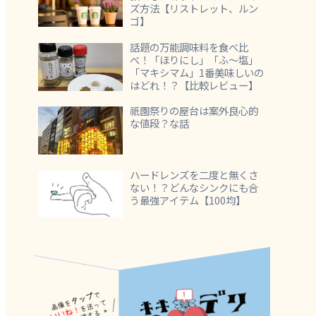
ズ方法【リストレット、ルン
ゴ】
話題の万能調味料を食べ比
べ！「ほりにし」「ふ～塩」
「マキシマム」1番美味しいの
はどれ！？【比較レビュー】
祇園祭りの屋台は案外良心的
な値段？な話
ハードレンズを二度と無くさ
ない！？どんなシンクにも合
う最強アイテム【100均】