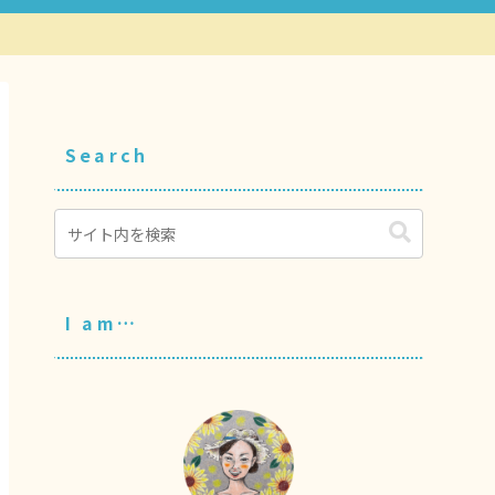
Search
I am…