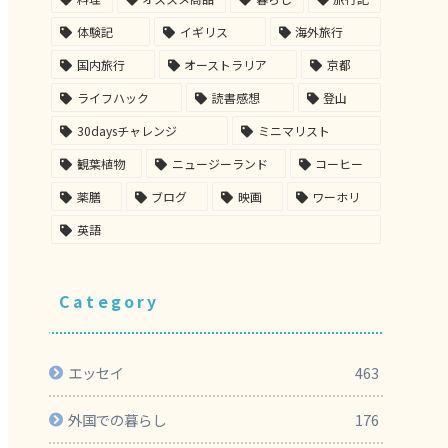
体験記
イギリス
海外旅行
国内旅行
オーストラリア
京都
ライフハック
読書感想
登山
30daysチャレンジ
ミニマリスト
観葉植物
ニュージーランド
コーヒー
薬膳
ブログ
映画
ワーホリ
英語
Category
エッセイ
463
外国での暮らし
176