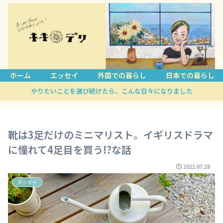
ホーム
エッセイ
外国での暮らし
日本での暮らし
やりたいことを選び続けたら、こんな日々になりました
靴は3足だけのミニマリスト。イギリスドラマ
に憧れて4足目を買う!?な話
2022.07.28
エッセイ