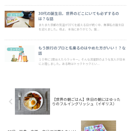
30代の誕生日。世界のどこにいても必ずするの
エッセイ
は？な話
またまた京都の気温が35℃を超える日が続く中、無事私の誕生日
を迎えました。母よ、本当にありがとう。誕...
もう旅行のプロと名乗るのはやめた方がいい！？な
エッセイ
話
１０年に1度会えたらラッキー。そんな流星群のような友人が日本
に上陸しました。ある時はトゥクトゥクとい...
【世界の朝ごはん】休日の朝にはゆった
りのフルイングリッシュ（イギリス）