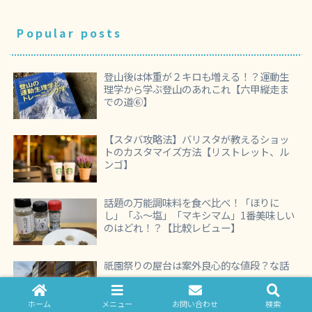
Popular posts
登山後は体重が２キロも増える！？運動生
理学から学ぶ登山のあれこれ【六甲縦走ま
での道⑥】
【スタバ攻略法】バリスタが教えるショッ
トのカスタマイズ方法【リストレット、ル
ンゴ】
話題の万能調味料を食べ比べ！「ほりに
し」「ふ～塩」「マキシマム」1番美味しい
のはどれ！？【比較レビュー】
祇園祭りの屋台は案外良心的な値段？な話
ホーム
メニュー
お問い合わせ
検索