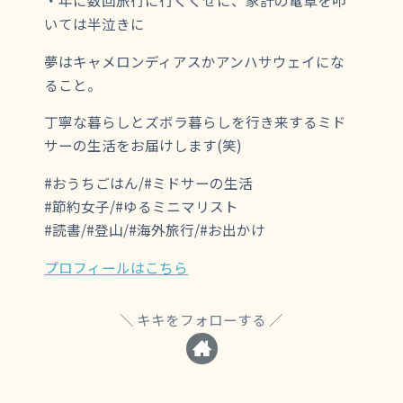
・年に数回旅行に行くくせに、家計の電卓を叩
いては半泣きに
夢はキャメロンディアスかアンハサウェイにな
ること。
丁寧な暮らしとズボラ暮らしを行き来するミド
サーの生活をお届けします(笑)
#おうちごはん/#ミドサーの生活
#節約女子/#ゆるミニマリスト
#読書/#登山/#海外旅行/#お出かけ
プロフィールはこちら
キキをフォローする