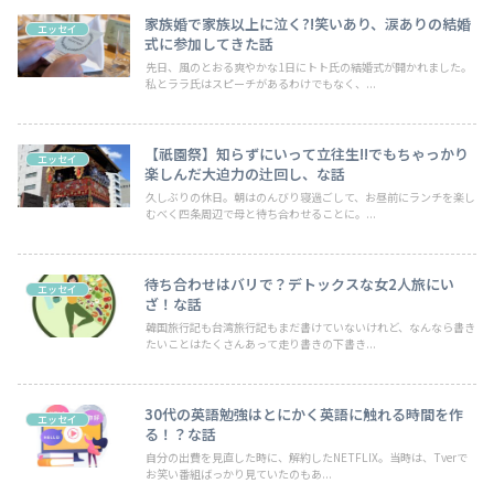
家族婚で家族以上に泣く?!笑いあり、涙ありの結婚
エッセイ
式に参加してきた話
先日、風のとおる爽やかな1日にトト氏の結婚式が開かれました。
私とララ氏はスピーチがあるわけでもなく、...
【祇園祭】知らずにいって立往生!!でもちゃっかり
エッセイ
楽しんだ大迫力の辻回し、な話
久しぶりの休日。朝はのんびり寝過ごして、お昼前にランチを楽し
むべく四条周辺で母と待ち合わせることに。...
待ち合わせはバリで？デトックスな女2人旅にい
エッセイ
ざ！な話
韓国旅行記も台湾旅行記もまだ書けていないけれど、なんなら書き
たいことはたくさんあって走り書きの下書き...
30代の英語勉強はとにかく英語に触れる時間を作
エッセイ
る！？な話
自分の出費を見直した時に、解約したNETFLIX。当時は、Tverで
お笑い番組ばっかり見ていたのもあ...