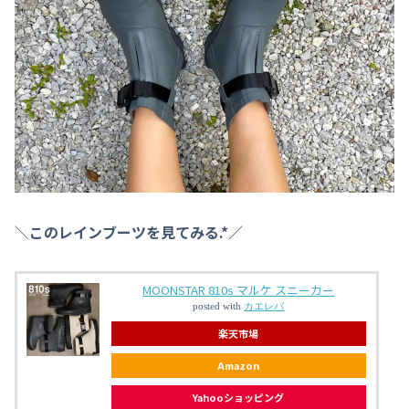
＼このレインブーツを見てみる
.
*
／
MOONSTAR 810s マルケ スニーカー
posted with
カエレバ
楽天市場
Amazon
Yahooショッピング