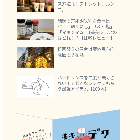
ズ方法【リストレット、ルン
ゴ】
話題の万能調味料を食べ比
べ！「ほりにし」「ふ～塩」
「マキシマム」1番美味しいの
はどれ！？【比較レビュー】
祇園祭りの屋台は案外良心的
な値段？な話
ハードレンズを二度と無くさ
ない！？どんなシンクにも合
う最強アイテム【100均】