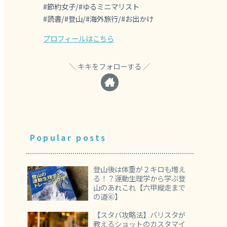
#節約女子/#ゆるミニマリスト
#読書/#登山/#海外旅行/#お出かけ
プロフィールはこちら
キキをフォローする
Popular posts
登山後は体重が２キロも増え
る！？運動生理学から学ぶ登
山のあれこれ【六甲縦走まで
の道⑥】
【スタバ攻略法】バリスタが
教えるショットのカスタマイ