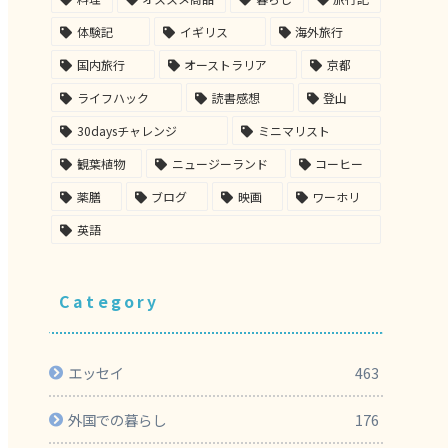
体験記
イギリス
海外旅行
国内旅行
オーストラリア
京都
ライフハック
読書感想
登山
30daysチャレンジ
ミニマリスト
観葉植物
ニュージーランド
コーヒー
薬膳
ブログ
映画
ワーホリ
英語
Category
エッセイ
463
外国での暮らし
176