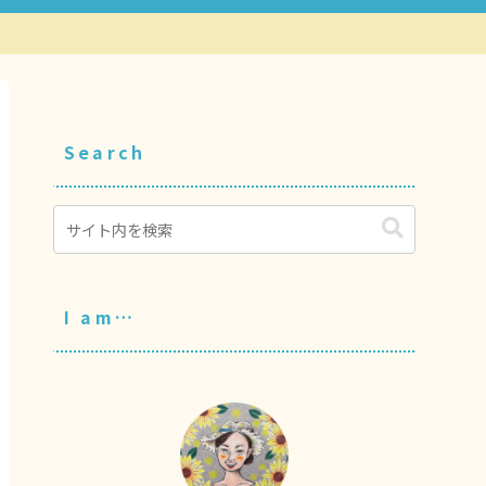
Search
I am…