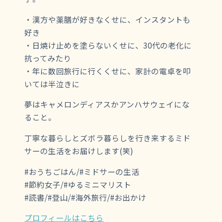
・漢方や薬膳が好きなくせに、インスタントも
好き
・日焼け止めを塗らないくせに、30代の老化に
抗ってみたり
・年に数回旅行に行くくせに、家計の電卓を叩
いては半泣きに
夢はキャメロンディアスかアンハサウェイにな
ること。
丁寧な暮らしとズボラ暮らしを行き来するミド
サーの生活をお届けします(笑)
#おうちごはん/#ミドサーの生活
#節約女子/#ゆるミニマリスト
#読書/#登山/#海外旅行/#お出かけ
プロフィールはこちら