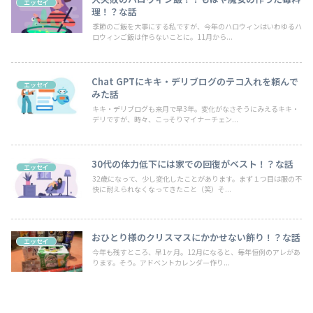
エッセイ
理！？な話
季節のご飯を大事にする私ですが、今年のハロウィンはいわゆるハ
ロウィンご飯は作らないことに。11月から...
Chat GPTにキキ・デリブログのテコ入れを頼んで
エッセイ
みた話
キキ・デリブログも来月で早3年。変化がなさそうにみえるキキ・
デリですが、時々、こっそりマイナーチェン...
30代の体力低下には家での回復がベスト！？な話
エッセイ
32歳になって、少し変化したことがあります。まず１つ目は服の不
快に耐えられなくなってきたこと（笑）そ...
おひとり様のクリスマスにかかせない飾り！？な話
エッセイ
今年も残すところ、早1ヶ月。12月になると、毎年恒例のアレがあ
ります。そう。アドベントカレンダー作り...