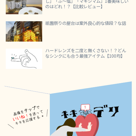
し」「ふ～塩」「マキシマム」1番美味しい
のはどれ！？【比較レビュー】
祇園祭りの屋台は案外良心的な値段？な話
ハードレンズを二度と無くさない！？どん
なシンクにも合う最強アイテム【100均】