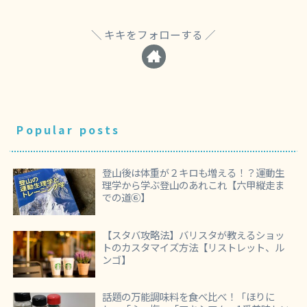
キキをフォローする
Popular posts
登山後は体重が２キロも増える！？運動生
理学から学ぶ登山のあれこれ【六甲縦走ま
での道⑥】
【スタバ攻略法】バリスタが教えるショッ
トのカスタマイズ方法【リストレット、ル
ンゴ】
話題の万能調味料を食べ比べ！「ほりに