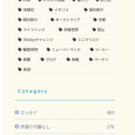
体験記
イギリス
海外旅行
国内旅行
オーストラリア
京都
ライフハック
読書感想
登山
30daysチャレンジ
ミニマリスト
観葉植物
ニュージーランド
コーヒー
薬膳
ブログ
映画
ワーホリ
英語
Category
エッセイ
463
外国での暮らし
176