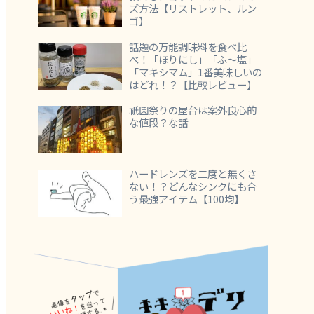
ズ方法【リストレット、ルン
ゴ】
話題の万能調味料を食べ比
べ！「ほりにし」「ふ～塩」
「マキシマム」1番美味しいの
はどれ！？【比較レビュー】
祇園祭りの屋台は案外良心的
な値段？な話
ハードレンズを二度と無くさ
ない！？どんなシンクにも合
う最強アイテム【100均】