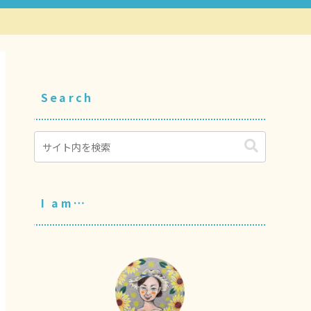
Search
I am…