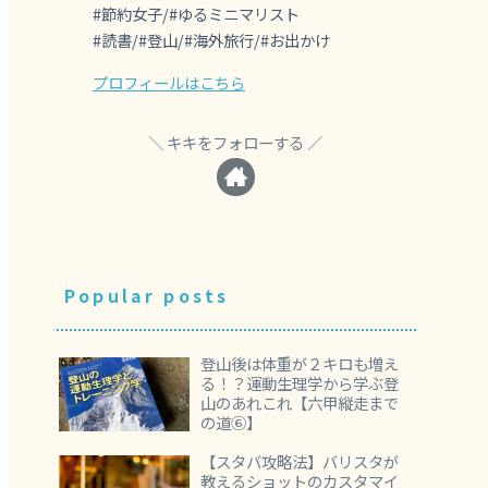
#節約女子/#ゆるミニマリスト
#読書/#登山/#海外旅行/#お出かけ
プロフィールはこちら
キキをフォローする
Popular posts
登山後は体重が２キロも増え
る！？運動生理学から学ぶ登
山のあれこれ【六甲縦走まで
の道⑥】
【スタバ攻略法】バリスタが
教えるショットのカスタマイ