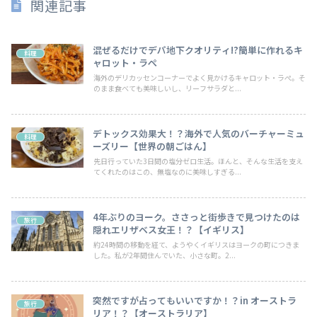
関連記事
混ぜるだけでデパ地下クオリティ!?簡単に作れるキ
料理
ャロット・ラぺ
海外のデリカッセンコーナーでよく見かけるキャロット・ラぺ。そ
のまま食べても美味しいし、リーフサラダと...
デトックス効果大！？海外で人気のバーチャーミュ
料理
ーズリー【世界の朝ごはん】
先日行っていた3日間の塩分ゼロ生活。ほんと、そんな生活を支え
てくれたのはこの、無塩なのに美味しすぎる...
4年ぶりのヨーク。ささっと街歩きで見つけたのは
旅行
隠れエリザベス女王！？【イギリス】
約24時間の移動を経て、ようやくイギリスはヨークの町につきま
した。私が2年間住んでいた、小さな町。2...
突然ですが占ってもいいですか！？in オーストラ
旅行
リア！？【オーストラリア】