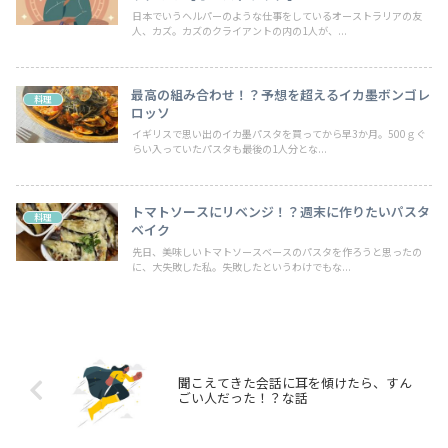
日本でいうヘルパーのような仕事をしているオーストラリアの友
人、カズ。カズのクライアントの内の1人が、...
最高の組み合わせ！？予想を超えるイカ墨ボンゴレ
料理
ロッソ
イギリスで思い出のイカ墨パスタを買ってから早3か月。500ｇぐ
らい入っていたパスタも最後の1人分とな...
トマトソースにリベンジ！？週末に作りたいパスタ
料理
ベイク
先日、美味しいトマトソースベースのパスタを作ろうと思ったの
に、大失敗した私。失敗したというわけでもな...
聞こえてきた会話に耳を傾けたら、すん
ごい人だった！？な話