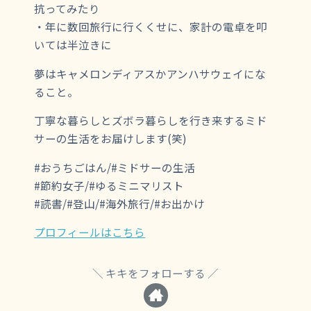
抗ってみたり
・年に数回旅行に行くくせに、家計の電卓を叩
いては半泣きに
夢はキャメロンディアスかアンハサウェイにな
ること。
丁寧な暮らしとズボラ暮らしを行き来するミド
サーの生活をお届けします(笑)
#おうちごはん/#ミドサーの生活
#節約女子/#ゆるミニマリスト
#読書/#登山/#海外旅行/#お出かけ
プロフィールはこちら
キキをフォローする