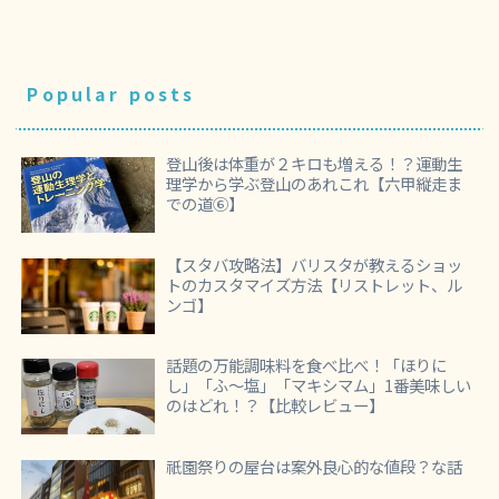
Popular posts
登山後は体重が２キロも増える！？運動生
理学から学ぶ登山のあれこれ【六甲縦走ま
での道⑥】
【スタバ攻略法】バリスタが教えるショッ
トのカスタマイズ方法【リストレット、ル
ンゴ】
話題の万能調味料を食べ比べ！「ほりに
し」「ふ～塩」「マキシマム」1番美味しい
のはどれ！？【比較レビュー】
祇園祭りの屋台は案外良心的な値段？な話