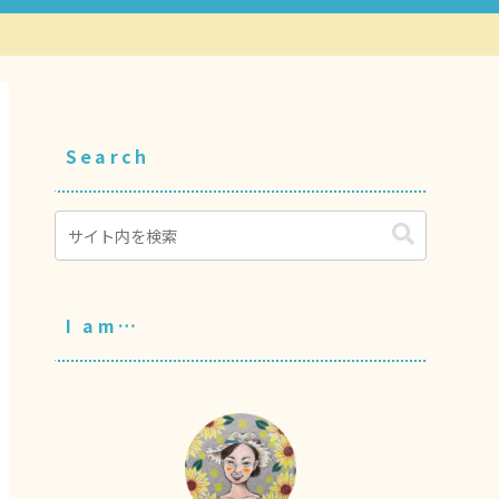
Search
I am…