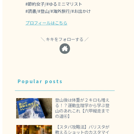
#節約女子/#ゆるミニマリスト
#読書/#登山/#海外旅行/#お出かけ
プロフィールはこちら
キキをフォローする
Popular posts
登山後は体重が２キロも増え
る！？運動生理学から学ぶ登
山のあれこれ【六甲縦走まで
の道⑥】
【スタバ攻略法】バリスタが
教えるショットのカスタマイ