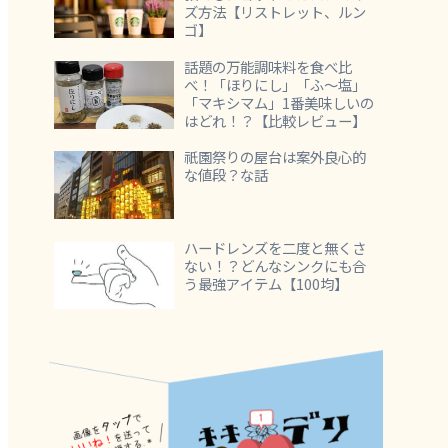
ズ方法【リストレット、ルン
ゴ】
話題の万能調味料を食べ比
べ！「ほりにし」「ふ～塩」
「マキシマム」1番美味しいの
はどれ！？【比較レビュー】
祇園祭りの屋台は案外良心的
な値段？な話
ハードレンズを二度と無くさ
ない！？どんなシンクにも合
う最強アイテム【100均】