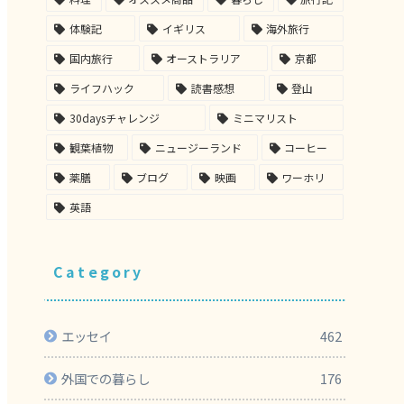
体験記
イギリス
海外旅行
国内旅行
オーストラリア
京都
ライフハック
読書感想
登山
30daysチャレンジ
ミニマリスト
観葉植物
ニュージーランド
コーヒー
薬膳
ブログ
映画
ワーホリ
英語
Category
エッセイ
462
外国での暮らし
176