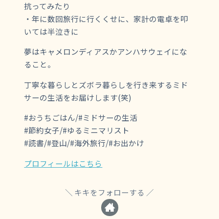
抗ってみたり
・年に数回旅行に行くくせに、家計の電卓を叩
いては半泣きに
夢はキャメロンディアスかアンハサウェイにな
ること。
丁寧な暮らしとズボラ暮らしを行き来するミド
サーの生活をお届けします(笑)
#おうちごはん/#ミドサーの生活
#節約女子/#ゆるミニマリスト
#読書/#登山/#海外旅行/#お出かけ
プロフィールはこちら
キキをフォローする