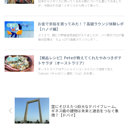
日本からイギリスに持ってくるお土産についても書いてみました
が、今回はその逆！イギリスから持って帰って...
お金で余裕を買ってみた！？高級ラウンジ体験レポ
旅行
【ハノイ編】
さてさて、間に六甲縦走完走記が入りましたが、バリ旅行ブログ最
後の記事は…ちょっぴり高級ラウンジレポ？...
【絶品レシピ】Peteが教えてくれたやみつきポテ
料理
トサラダ（オーストラリア）
オーストラリアはサンシャインコーストという地域で友人
Caloryn（キャロリン 通称：Caz）のお家...
空にそびえたつ巨大なドバイフレーム。
ギネス級の建物は未来と過去をつなぐ象
徴？【ドバイ】