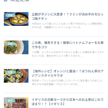
土鍋がタジンに大変身！？クミンが決め手のモロッ
料理
コ風チキン
今月はたっぷり遊んだこともあって残り半分はちょっと節約気味。
そのため、冷蔵庫やパントリーに余っている...
この素、優秀すぎる！簡単にベトナムフォーをお家
料理
で作るコツ
この間、さっちゃんのおかげでなんとも楽しい仕事日を過ごさせて
もらった日、彼女のオススメで買ってみたも...
【海外レシピ】オレンジと醤油！？ほうれん草のア
料理
ジアンスタイルサラダ
先日オープンしたばかりの新しいスーパーに足を運んでみました。
何もかもが目玉価格！ブロッコリーが129...
イギリスの古都ヨークから日本へのお土産はこれで
旅行
決まり！？【イギリス】