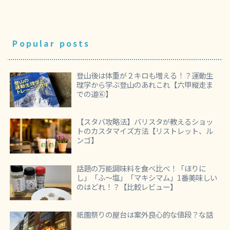
Popular posts
登山後は体重が２キロも増える！？運動生
理学から学ぶ登山のあれこれ【六甲縦走ま
での道⑥】
【スタバ攻略法】バリスタが教えるショッ
トのカスタマイズ方法【リストレット、ル
ンゴ】
話題の万能調味料を食べ比べ！「ほりに
し」「ふ～塩」「マキシマム」1番美味しい
のはどれ！？【比較レビュー】
祇園祭りの屋台は案外良心的な値段？な話