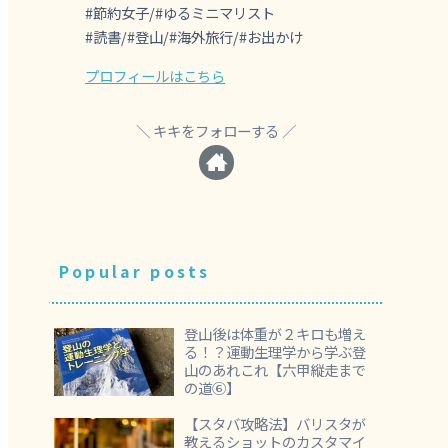
#節約女子/#ゆるミニマリスト
#読書/#登山/#海外旅行/#お出かけ
プロフィールはこちら
キキをフォローする
Popular posts
登山後は体重が２キロも増え
る！？運動生理学から学ぶ登
山のあれこれ【六甲縦走まで
の道⑥】
【スタバ攻略法】バリスタが
教えるショットのカスタマイ