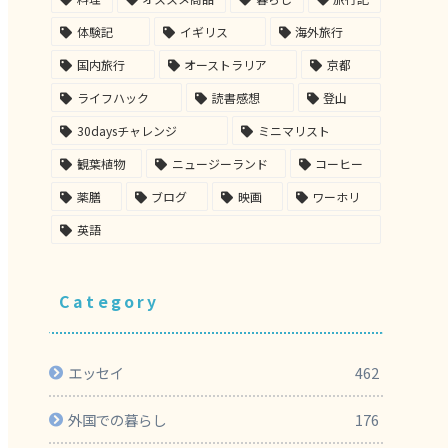
体験記
イギリス
海外旅行
国内旅行
オーストラリア
京都
ライフハック
読書感想
登山
30daysチャレンジ
ミニマリスト
観葉植物
ニュージーランド
コーヒー
薬膳
ブログ
映画
ワーホリ
英語
Category
エッセイ
462
外国での暮らし
176