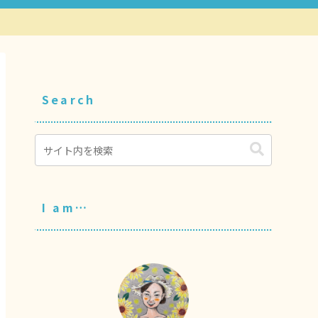
Search
I am…