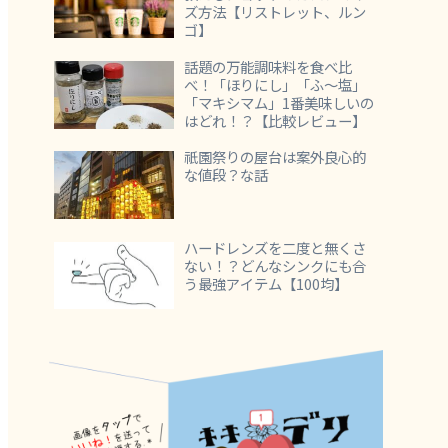
ズ方法【リストレット、ルン
ゴ】
話題の万能調味料を食べ比
べ！「ほりにし」「ふ～塩」
「マキシマム」1番美味しいの
はどれ！？【比較レビュー】
祇園祭りの屋台は案外良心的
な値段？な話
ハードレンズを二度と無くさ
ない！？どんなシンクにも合
う最強アイテム【100均】